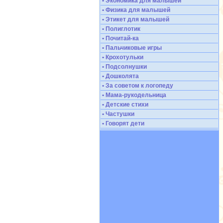
• Экономика для малышей
• Физика для малышей
• Этикет для малышей
• Полиглотик
• Почитай-ка
• Пальчиковые игры
• Крохотульки
• Подсолнушки
• Дошколята
• За советом к логопеду
• Мама-рукодельница
• Детские стихи
• Частушки
• Говорят дети