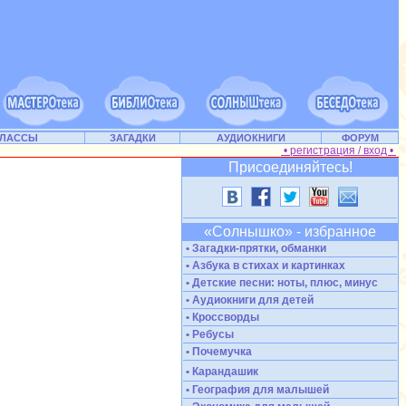
КЛАССЫ
ЗАГАДКИ
АУДИОКНИГИ
ФОРУМ
• регистрация / вход •
Присоединяйтесь!
«Солнышко» - избранное
• Загадки-прятки, обманки
• Азбука в стихах и картинках
• Детские песни: ноты, плюс, минус
• Аудиокниги для детей
• Кроссворды
• Ребусы
• Почемучка
• Карандашик
• География для малышей