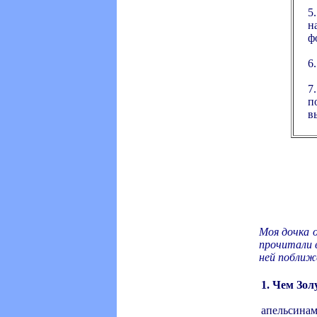
5
н
ф
6
7
п
в
Моя дочка 
прочитали в
ней поближ
1. Чем Зол
апельсина