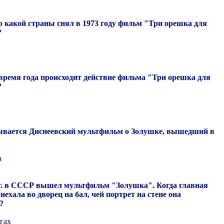
р какой страны снял в 1973 году фильм "Три орешка для
?
 время года происходит действие фильма "Три орешка для
?
зывается Диснеевский мультфильм о Золушке, вышедший в
а
9 г. в СССР вышел мультфильм "Золушка". Когда главная
иехала во дворец на бал, чей портрет на стене она
?
гах