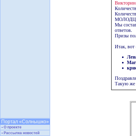
Викторина
Количеств
Количеств
МОЛОДЦ
Мы соста
ответов.
Призы пол
Итак, вот
Лен
Mar
кри
Поздравля
Такую же 
Портал «Солнышко»
• О проекте
• Рассылка новостей