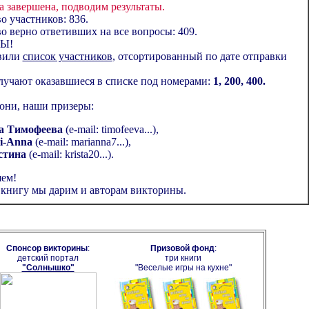
 завершена, подводим результаты.
о участников: 836.
о верно ответивших на все вопросы: 409.
Ы!
вили
список участников
, отсортированный по дате отправки
учают оказавшиеся в списке под номерами:
1, 200, 400.
 они, наши призеры:
а Тимофеева
(e-mail: timofeeva...),
i-Anna
(e-mail: marianna7...),
стина
(e-mail: krista20...).
ем!
книгу мы дарим и авторам викторины.
Спонсор викторины
:
Призовой фонд
:
детский портал
три книги
"Солнышко"
"Веселые игры на кухне"