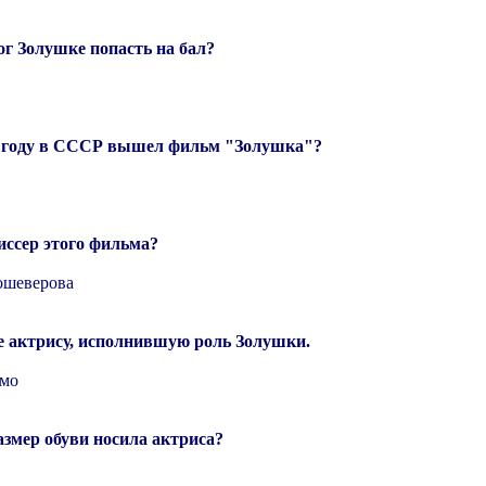
ог Золушке попасть на бал?
м году в СССР вышел фильм "Золушка"?
иссер этого фильма?
ошеверова
е актрису, исполнившую роль Золушки.
мо
азмер обуви носила актриса?