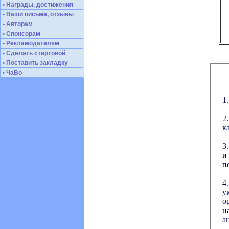
• Награды, достижения
• Ваши письма, отзывы
• Авторам
• Спонсорам
• Рекламодателям
• Сделать стартовой
• Поставить закладку
• ЧаВо
1
2
к
3
и
п
4
у
о
н
а