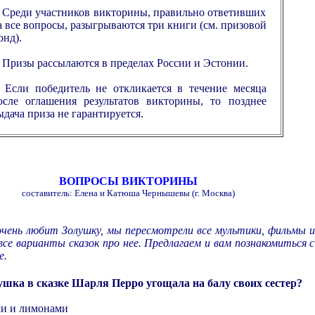
. Среди участников викторины, правильно ответивших
а все вопросы, разыгрываются три книги (см. призовой
онд).
. Призы рассылаются в пределах России и Эстонии.
. Если победитель не откликается в течение месяца
осле оглашения результатов викторины, то позднее
ыдача приза не гарантируется.
ВОПРОСЫ ВИКТОРИНЫ
составитель: Елена и Катюша Чернышевы (г. Москва)
очень любит Золушку, мы пересмотрели все мультики, фильмы и
се варианты сказок про нее. Предлагаем и вам познакомиться с
е.
ушка в сказке Шарля Перро угощала на балу своих сестер?
ми и лимонами