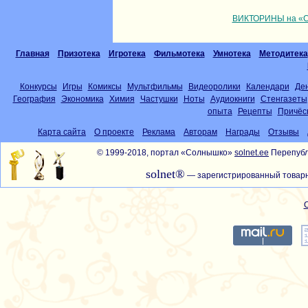
ВИКТОРИНЫ на «С
Главная
Призотека
Игротека
Фильмотека
Умнотека
Методитека
Конкурсы
Игры
Комиксы
Мультфильмы
Видеоролики
Календари
Де
География
Экономика
Химия
Частушки
Ноты
Аудиокниги
Стенгазеты
опыта
Рецепты
Причёс
Карта сайта
О проекте
Реклама
Авторам
Награды
Отзывы
© 1999-2018, портал «Солнышко»
solnet.ee
Перепубл
solnet®
— зарегистрированный товарн
С