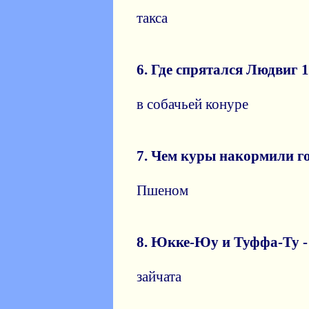
такса
6. Где спрятался Людвиг
в собачьей конуре
7. Чем куры накормили г
Пшеном
8. Юкке-Юу и Туффа-Ту - э
зайчата