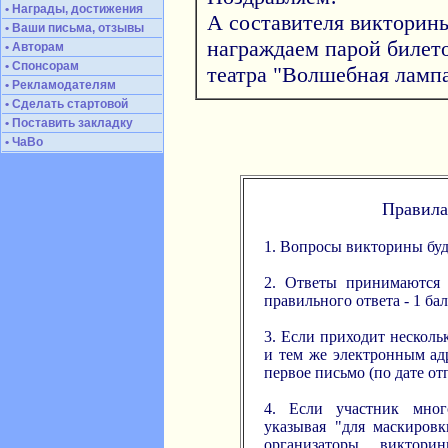
• Награды, достижения
А составителя викторин
• Ваши письма, отзывы
награждаем парой билет
• Авторам
• Спонсорам
театра "Волшебная лампа
• Рекламодателям
• Сделать стартовой
• Поставить закладку
• ЧаВо
Правила
1. Вопросы викторины буд
2. Ответы принимаются 
правильного ответа - 1 бал
3. Если приходит нескол
и тем же электронным ад
первое письмо (по дате от
4. Если участник много
указывая "для маскировк
организаторы виктор