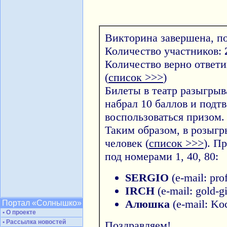
Викторина завершена, по
Количество участников:
Количество верно ответ
(
список >>>
)
Билеты в театр разыгрыва
набрал 10 баллов и подт
воспользоваться призом.
Таким образом, в розыг
человек (
список >>>
). П
под номерами 1, 40, 80:
SERGIO
(e-mail: prof
IRCH
(e-mail: gold-gir
Алюшка
(e-mail: Koc
Портал «Солнышко»
• О проекте
• Рассылка новостей
Поздравляем!