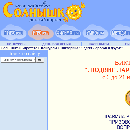
КОНКУРСЫ
ДЕНЬ РОЖДЕНИЯ
КАЛЕНДАРИ
ВИ
Солнышко
>
Игротека
>
Конкурсы
> Викторина "Людвиг Ларссон и другие"
Поиск по сайту
ВИК
"ЛЮДВИГ ЛАР
с 6 до 21 
ПРАВИЛА В
ПРИЗОВО
ВОПР