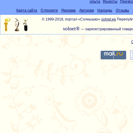
опыта
Рецепты
Причёс
Карта сайта
О проекте
Реклама
Авторам
Награды
Отзывы
© 1999-2018, портал «Солнышко»
solnet.ee
Перепубл
solnet®
— зарегистрированный товарн
С