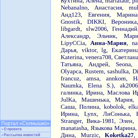
Кухтина, Алена, marialaur, pir
Nebanalno, Анастасия, mu
Анд123, Евгения, Марина
Gnostik, DIKKI, Вероник
libgardt, slw2006, Геннади
Александр, Эльчик, Ма
LipyCCia,
Анна-Мария
, n
Дарья, viktor, lg, Екатерин
Katerina, venera708, Светлан
Татьяна, Андрей, Seon
Olyapca, Rustem, sashulka, D
francuz, amsa, annkom, На
Naumka, Elena S.), ak200
галинка, Ирина, Маслова И
JulKa, Машенька, Мария,
Саша, Полина, kobolok, elka
Ирина, Lynx, ЛиСонька, Н
Stranger, Вика-1981, Элен
Портал «Солнышко»
manatasha, Языкова Марина, 
• О проекте
Дина, Murzic,
Koketka27
,
• Рассылка новостей