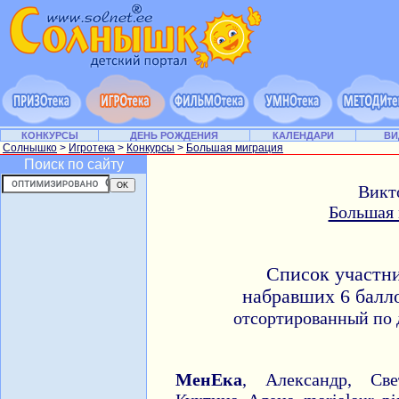
КОНКУРСЫ
ДЕНЬ РОЖДЕНИЯ
КАЛЕНДАРИ
ВИ
Солнышко
>
Игротека
>
Конкурсы
>
Большая миграция
Поиск по сайту
Викт
Большая
Список участн
набравших 6 балл
отсортированный по 
МенЕка
, Александр, Све