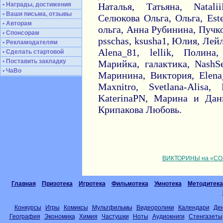
• Награды, достижения
Наталья, Татьяна, Natali
• Ваши письма, отзывы
Селюкова Ольга, Ольга, Est
• Авторам
ольга, Анна Рубинина, Пучко
• Спонсорам
psschas, ksusha1, Юлия, Лей
• Рекламодателям
Alena_81, lellik, Полина
• Сделать стартовой
• Поставить закладку
Марийка, галактика, NashSe
• ЧаВо
Маринина, Виктория, Elen
Maxnitro, Svetlana-Alisa,
KaterinaPN, Марина и Дани
Крипакова Любовь.
ВИКТОРИНЫ на «СО
Главная
Призотека
Игротека
Фильмотека
Умнотека
Методитека
Конкурсы
Игры
Комиксы
Мультфильмы
Видеоролики
Календари
Де
География
Экономика
Химия
Частушки
Ноты
Аудиокниги
Стенгазеты