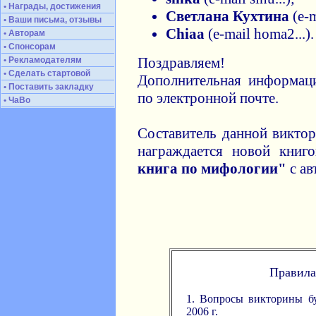
• Награды, достижения
Светлана Кухтина
(e-m
• Ваши письма, отзывы
Chiaa
(e-mail homa2...).
• Авторам
• Спонсорам
Поздравляем!
• Рекламодателям
• Сделать стартовой
Дополнительная информаци
• Поставить закладку
по электронной почте.
• ЧаВо
Составитель данной викто
награждается новой кни
книга по мифологии"
с ав
Правила
1. Вопросы викторины бу
2006 г.