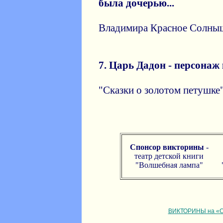
былa дoчeрью...
Владимира Красное Солны
7. Цaрь Дaдoн - пeрсoнaж
"Сказки о золотом петушке
Спонсор викторины
-
театр детской книги
"Волшебная лампа"
ВИКТОРИНЫ на «С