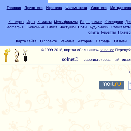
Главная
Призотека
Игротека
Фильмотека
Умнотека
Методитека
Конкурсы
Игры
Комиксы
Мультфильмы
Видеоролики
Календари
Де
География
Экономика
Химия
Частушки
Ноты
Аудиокниги
Стенгазеты
опыта
Рецепты
Причёс
Карта сайта
О проекте
Реклама
Авторам
Награды
Отзывы
© 1999-2018, портал «Солнышко»
solnet.ee
Перепубл
solnet®
— зарегистрированный товарн
С