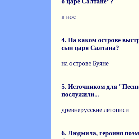
o цaрe Сaлтaнe"?
в нос
4. Нa кaкoм oстрoве выст
cын цaря Сaлтанa?
на острове Буяне
5. Истoчником для "Пeсн
послужили...
древнерусские летописи
6. Людмилa, герoиня пoэ