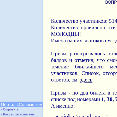
ВОПР
Количество участников: 514
Количество правильно отв
МОЛОДЦЫ!
Имена наших знатоков см.
з
Призы разыгрывались тол
баллов и отметил, что смо
течение ближайшего ме
участников. Список, отсо
ответов, см.
здесь
Призы - по два билета в т
списке под номерами
1, 30, 
Портал «Солнышко»
А именно:
• О проекте
• Рассылка новостей
sinka
(e-mail sinu...);