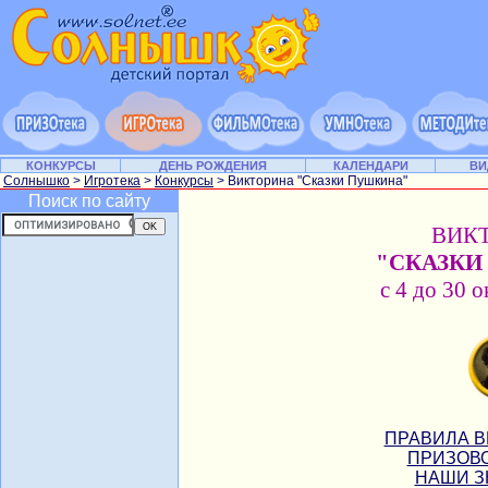
КОНКУРСЫ
ДЕНЬ РОЖДЕНИЯ
КАЛЕНДАРИ
ВИ
Солнышко
>
Игротека
>
Конкурсы
> Викторина "Сказки Пушкина"
Поиск по сайту
ВИК
"СКАЗКИ
с 4 до 30 о
ПРАВИЛА В
ПРИЗОВО
НАШИ З