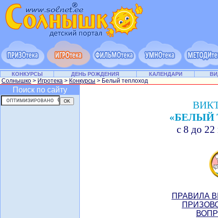
КОНКУРСЫ
ДЕНЬ РОЖДЕНИЯ
КАЛЕНДАРИ
ВИ
Солнышко
>
Игротека
>
Конкурсы
> Белый теплоход
Поиск по сайту
ВИК
«БЕЛЫЙ 
с 8 до 22
ПРАВИЛА В
ПРИЗОВО
ВОПР