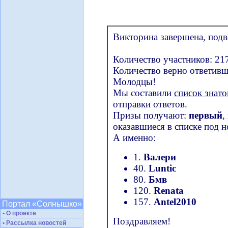
Викторина завершена, подв
Количество участников: 21
Количество верно ответивш
Молодцы!
Мы составили
список знато
отправки ответов.
Призы получают:
первый
,
оказавшиеся в списке под 
А именно:
1.
Валери
40.
Luntic
80.
Бмв
120.
Renata
157.
Antel2010
Портал «Солнышко»
• О проекте
Поздравляем!
• Рассылка новостей