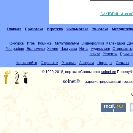
ВИКТОРИНЫ на «С
Главная
Призотека
Игротека
Фильмотека
Умнотека
Методитека
Конкурсы
Игры
Комиксы
Мультфильмы
Видеоролики
Календари
Де
География
Экономика
Химия
Частушки
Ноты
Аудиокниги
Стенгазеты
опыта
Рецепты
Причёс
Карта сайта
О проекте
Реклама
Авторам
Награды
Отзывы
© 1999-2018, портал «Солнышко»
solnet.ee
Перепубл
solnet®
— зарегистрированный товарн
С