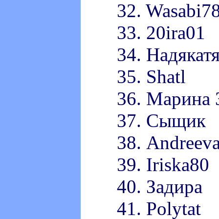
32. Wasabi7
33. 20ira01
34. Надякат
35. Shatl
36. Марина 
37. Сыщик
38. Andreev
39. Iriska80
40. Задира
41. Polytat