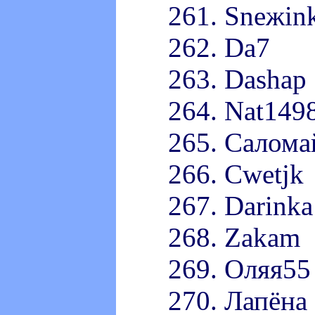
261. Sneжin
262. Da7
263. Dashap
264. Nat149
265. Салома
266. Cwetjk
267. Darinka
268. Zakam
269. Оляя55
270. Лапёна