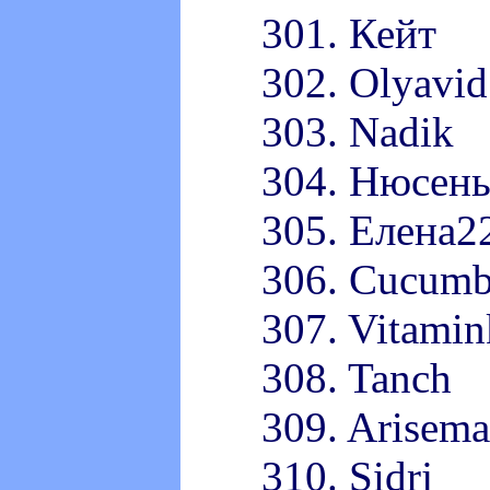
301. Кейт
302. Olyavid
303. Nadik
304. Нюсень
305. Елена2
306. Cucum
307. Vitami
308. Tanch
309. Arisema
310. Sidrj