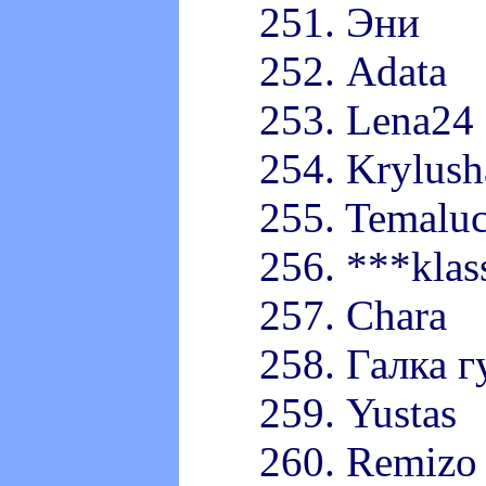
251. Эни
252. Adata
253. Lena24
254. Krylush
255. Temalu
256. ***klas
257. Chara
258. Галка г
259. Yustas
260. Remizo