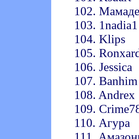
102. Мамад
103. 1nadia1
104. Klips
105. Ronxar
106. Jessica
107. Banhim
108. Andrex
109. Crime7
110. Агура
111. Амазон