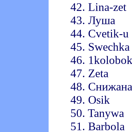
42. Lina-zet
43. Луша
44. Cvetik-u
45. Swechka
46. 1kolobo
47. Zeta
48. Снижан
49. Osik
50. Tanywa
51. Barbola