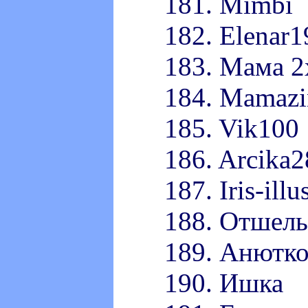
181. Mimbi
182. Elenar
183. Мама 2
184. Mamazi
185. Vik100
186. Arcika2
187. Iris-illu
188. Отшел
189. Анютк
190. Ишка