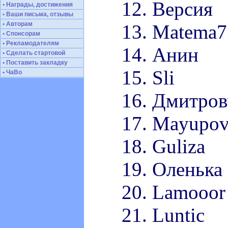
12. Версия
• Награды, достижения
• Ваши письма, отзывы
• Авторам
13. Matema7
• Спонсорам
• Рекламодателям
14. Анин
• Сделать стартовой
• Поставить закладку
15. Sli
• ЧаВо
16. Дмитров
17. Mayupo
18. Guliza
19. Оленька
20. Lamooor
21. Luntic