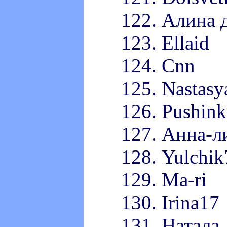
122. Алина 
123. Ellaid
124. Cnn
125. Nastasy
126. Pushink
127. Анна-л
128. Yulchik
129. Ma-ri
130. Irina17
131. Натала