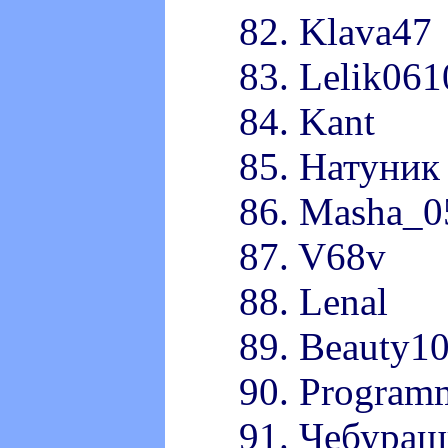
82. Klava47
83. Lelik061
84. Kant
85. Натуник
86. Masha_0
87. V68v
88. Lenal
89. Beauty1
90. Program
91. Чебураш