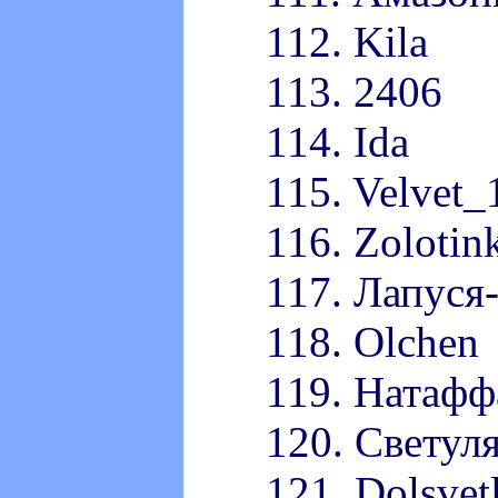
112. Kila
113. 2406
114. Ida
115. Velvet_
116. Zolotin
117. Лапуся
118. Olchen
119. Натафф
120. Светул
121. Dolsvet