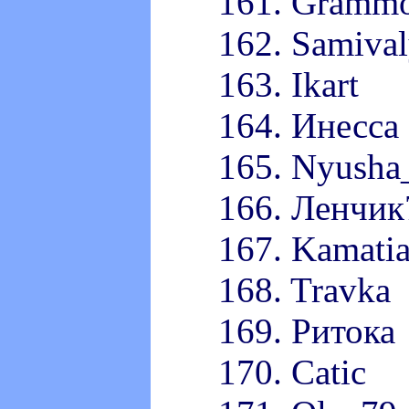
161. Gramm
162. Samiva
163. Ikart
164. Инесса
165. Nyusha
166. Ленчик
167. Kamati
168. Travka
169. Ритока
170. Catic