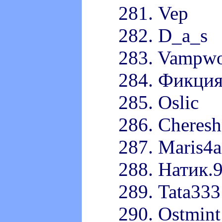
281. Vep
282. D_a_s
283. Vampw
284. Фикци
285. Oslic
286. Cheres
287. Maris4a
288. Натик.
289. Tata333
290. Ostmint