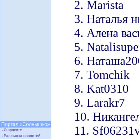
2. Marista
3. Наталья 
4. Алена ва
5. Natalisupe
6. Наташа20
7. Tomchik
8. Kat0310
9. Larakr7
10. Никанге
Портал «Солнышко»
11. Sf06231v
• О проекте
• Рассылка новостей