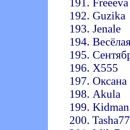
191. Freeeva
192. Guzika
193. Jenale
194. Весёла
195. Сентяб
196. X555
197. Оксана 
198. Akula
199. Kidman
200. Tasha77