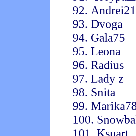
92. Andrei2
93. Dvoga
94. Gala75
95. Leona
96. Radius
97. Lady z
98. Snita
99. Marika7
100. Snowba
101. Ksuart