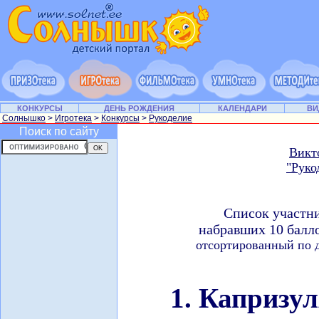
КОНКУРСЫ
ДЕНЬ РОЖДЕНИЯ
КАЛЕНДАРИ
ВИ
Солнышко
>
Игротека
>
Конкурсы
>
Рукоделие
Поиск по сайту
Викт
"Руко
Список участн
набравших 10 балл
отсортированный по д
1. Капризу