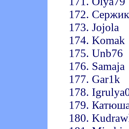
171. Olya79
172. Сержи
173. Jojola
174. Komak
175. Unb76
176. Samaja
177. Gar1k
178. Igrulya
179. Катюш
180. Kudraw