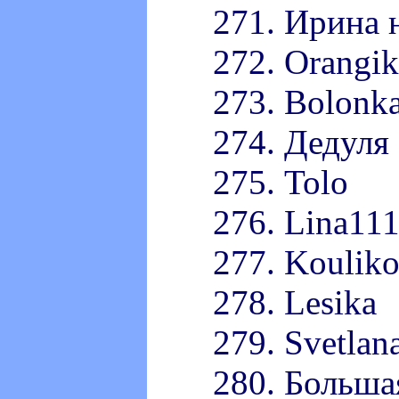
271. Ирина 
272. Orangik
273. Bolonk
274. Дедуля
275. Tolo
276. Lina11
277. Kouliko
278. Lesika
279. Svetlan
280. Больша