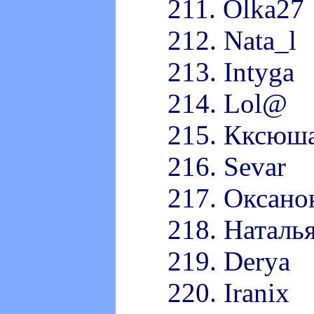
211. Olka27
212. Nata_l
213. Intyga
214. Lol@
215. Кксюш
216. Sevar
217. Оксано
218. Наталь
219. Derya
220. Iranix