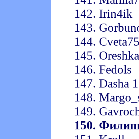
142. Irin4ik
143. Gorbun
144. Cveta7
145. Oreshk
146. Fedols
147. Dasha 
148. Margo_
149. Gavroc
150. Филип