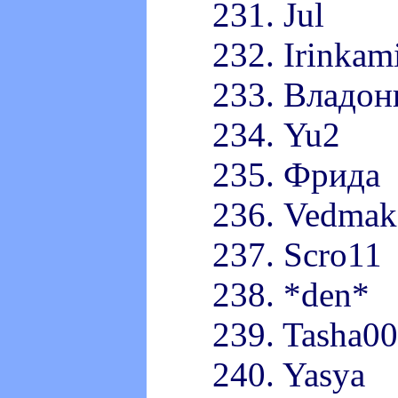
231. Jul
232. Irinkam
233. Владон
234. Yu2
235. Фрида
236. Vedmak
237. Scro11
238. *den*
239. Tasha0
240. Yasya