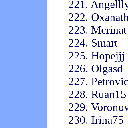
221. Angelll
222. Oxanat
223. Mcrinat
224. Smart
225. Hopejjj
226. Olgasd
227. Petrovi
228. Ruan15
229. Vorono
230. Irina75