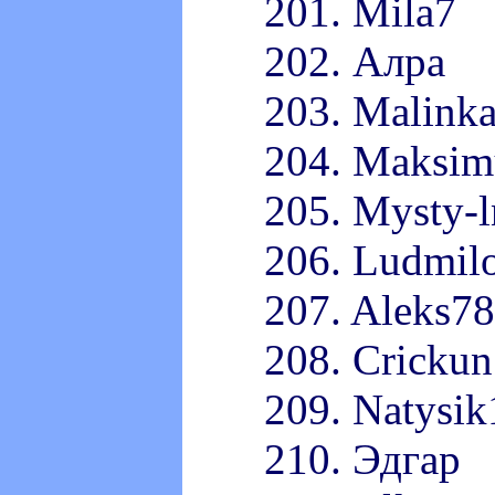
201. Mila7
202. Алра
203. Malink
204. Maksim
205. Mysty-l
206. Ludmil
207. Aleks78
208. Crickun
209. Natysik
210. Эдгар