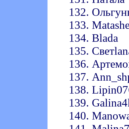
132. Ольгун
133. Matash
134. Blada
135. Светlan
136. Артем
137. Ann_sh
138. Lipin07
139. Galina4
140. Manowa
141. Malina