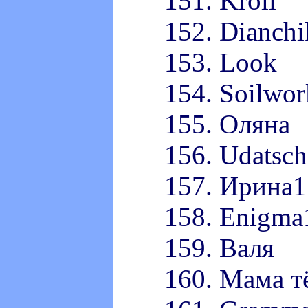
151. Kroll
152. Dianch
153. Look
154. Soilwor
155. Оляна
156. Udatsch
157. Иринa1
158. Enigma
159. Валя
160. Мама 