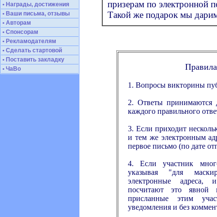
призерам по электронной п
• Награды, достижения
Такой же подарок мы дари
• Ваши письма, отзывы
• Авторам
• Спонсорам
• Рекламодателям
• Сделать стартовой
• Поставить закладку
Правила
• ЧаВо
1. Вопросы викторины пуб
2. Ответы принимаются д
каждого правильного ответ
3. Если приходит нескол
и тем же электронным ад
первое письмо (по дате от
4. Если участник много
указывая "для маск
электронные адреса, 
посчитают это явной 
присланные этим учас
уведомления и без коммен