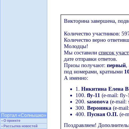
Викторина завершена, подв
Количество участников: 59
Количество верно ответивш
Молодцы!
Мы составили
список учас
дате отправки ответов.
Призы получают:
первый
,
под номерами, кратными
1
А именно:
1.
Никитина Елена В
100.
fly-11
(e-mail: fly-1
200.
sasonova
(e-mail: 
300.
Вероника
(e-mail:
400.
Пусная О.П.
(e-ma
Портал «Солнышко»
• О проекте
Поздравляем! Дополнитель
• Рассылка новостей