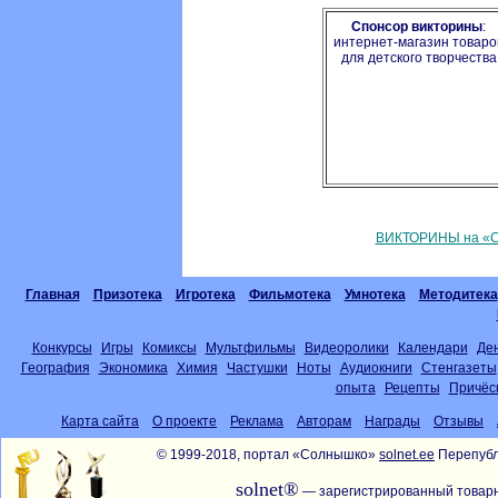
Спонсор викторины
:
интернет-магазин товаро
для детского творчества
ВИКТОРИНЫ на «С
Главная
Призотека
Игротека
Фильмотека
Умнотека
Методитека
Конкурсы
Игры
Комиксы
Мультфильмы
Видеоролики
Календари
Де
География
Экономика
Химия
Частушки
Ноты
Аудиокниги
Стенгазеты
опыта
Рецепты
Причёс
Карта сайта
О проекте
Реклама
Авторам
Награды
Отзывы
© 1999-2018, портал «Солнышко»
solnet.ee
Перепубл
solnet®
— зарегистрированный товарн