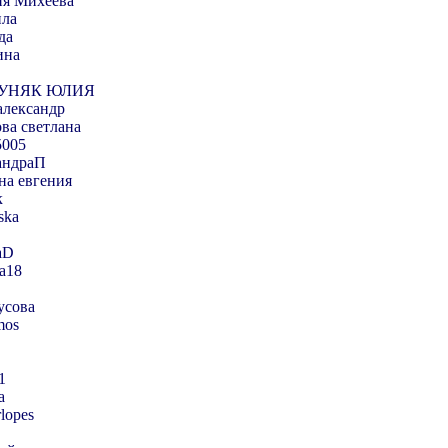
ия Михеева
ла
да
ина
УНЯК ЮЛИЯ
александр
ва светлана
5005
андраП
на евгения
к
ska
aD
a18
усова
mos
1
а
rlopes