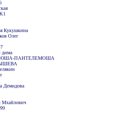
6
ская
K1
ья Кукушкина
ков Олег
07
и дима
ДЮША-ПАНТЕЛЕМОША
ЫШЕВА
Белякин
r
а Демидова
й Мхайлович
099