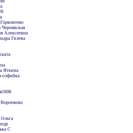
ий
ka
28
а
 Горковенко
 Чернявская
я Алексеевна
ндра Гилева
ската
ана
а Яткина
а-софийка
я1808
 Воронкова
 Ольга
андр
ька С