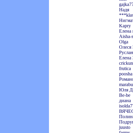
gajka7
Надя
***kla
Нигма
Kapry
Елена
Aisha-
Olga
Олеся 
Руслан
Елена
crickun
frutica
poosha
Роман
marabu
Юля Д
Be-be
диана
isolda
ВЯЧЕ
Полин
Подру
juusto
farmy