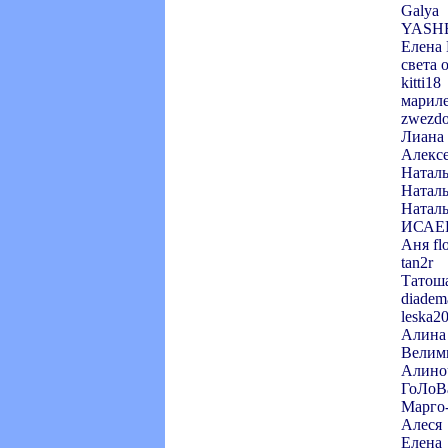
Galya
YASH
Елена
света 
kitti18
марил
zwezd
Лиана
Алекс
Натал
Натал
Натал
ИСАЕ
Аня fl
tan2r
Татош
diadem
leska2
Алина
Велим
Алино
ГоЛоВ
Марго
Алеся
Елена