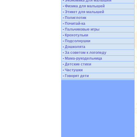
• Экономика для малышей
• Физика для малышей
• Этикет для малышей
• Полиглотик
• Почитай-ка
• Пальчиковые игры
• Крохотульки
• Подсолнушки
• Дошколята
• За советом к логопеду
• Мама-рукодельница
• Детские стихи
• Частушки
• Говорят дети