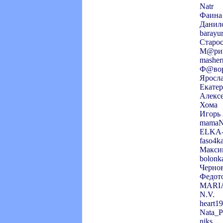
Natr
Фаина
Данил
barayu
Старос
М@ри
masher
Ф@во
Яросл
Екате
Алекс
Хома
Игорь 
mamaN
ELKA
faso4k
Макси
bolonk
Черно
Федот
MARI
N.V.
heart1
Nata_P
niks