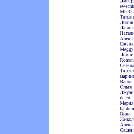
Дмитр
swech
Mik32
Татьян
Лидия
Лариса
Натали
Алекса
Ежуня
Meggy
Лемни
Roman
Светл
Татьян
марин
Варна
Ольга
Джули
delen
Мария
banhim
Вика
Жикол
Алекс
Сашен