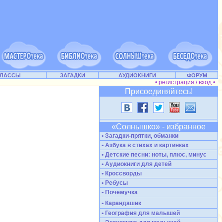
КЛАССЫ
ЗАГАДКИ
АУДИОКНИГИ
ФОРУМ
• регистрация / вход •
Присоединяйтесь!
«Солнышко» - избранное
• Загадки-прятки, обманки
• Азбука в стихах и картинках
• Детские песни: ноты, плюс, минус
• Аудиокниги для детей
• Кроссворды
• Ребусы
• Почемучка
• Карандашик
• География для малышей