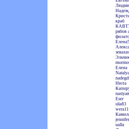
Евген
Людми
Надеж
Крист
краб
КАВТ
рябов 
филато
Елена
Алекс
зевахи
Эльчи
mormo
Елена
Nataly
nadegd
Нюта
Капир
nastya
Eser
sila83
wera11
Камил
jennife
ualla