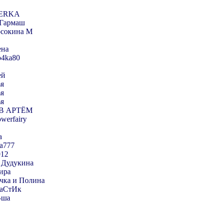
ERKA
 Гармаш
осокина М
ена
o4ka80
ей
ья
ья
ья
В АРТЁМ
owerfairy
а
a777
012
 Дудукина
ира
чка и Полина
аСтИк
-ша