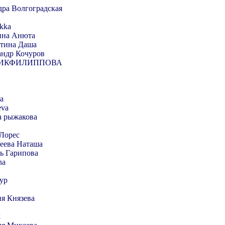
ра Волгоградская
kka
ина Анюта
тина Даша
андр Кочуров
ИКФИЛИППОВА
а
eva
а рыжакова
Лорес
еева Наташа
ь Гарипова
na
ур
я Князева
k