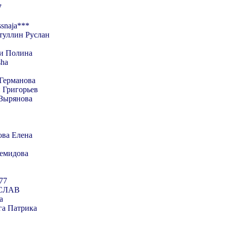
7
ssnaja***
туллин Руслан
 и Полина
sha
Германова
 Григорьев
 Зырянова
ова Елена
емидова
777
СЛАВ
а
га Патрика