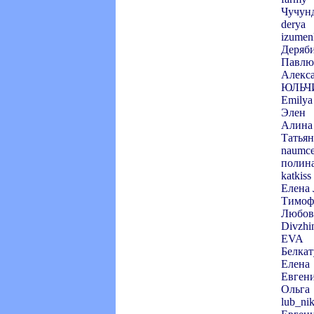
Чучунд
derya
izumen
Деряб
Павлю
Алекс
ЮЛЬЧ
Emilya
Элен
Алина
Татьян
naumc
полин
katkiss
Елена 
Тимоф
Любов
Divzhi
EVA
Белкат
Елена
Евгени
Ольга
lub_ni