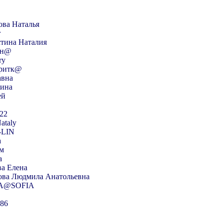
ова Наталья
r
тина Наталия
н@
ry
ритк@
авна
рина
ей
22
ataly
-LIN
a
м
a
ва Елена
ова Людмила Анатольевна
A@SOFIA
986