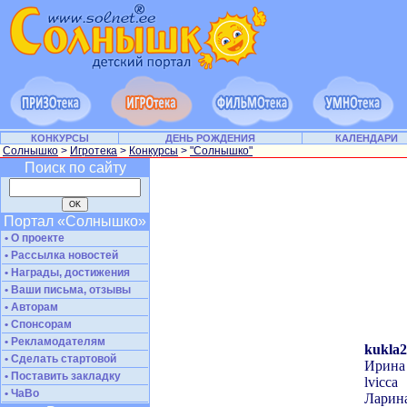
КОНКУРСЫ
ДЕНЬ РОЖДЕНИЯ
КАЛЕНДАРИ
Солнышко
>
Игротека
>
Конкурсы
>
"Солнышко"
Поиск по сайту
Портал «Солнышко»
• О проекте
• Рассылка новостей
• Награды, достижения
• Ваши письма, отзывы
• Авторам
• Спонсорам
• Рекламодателям
kukla
• Сделать стартовой
Ирина
• Поставить закладку
lvicca
• ЧаВо
Ларин