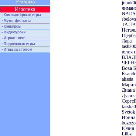
Реклама
johnk0
лиман
Игротека
NADS
• Компьютерные игры
sbelovs
• Мультфильмы
ТА-ТА
• Конкурсы
Натал
• Видеоуроки
Щерба
• Играют все!
Лара
• Подвижные игры
tasha0
• Игры за столом
юлия 
ВЛА
ЧЕРН
Вова 
Ksande
alissia
Марин
Диана
Дусик
Серге
kisska
Svetok
Ирина
bozozo
Юлия
Lilbz