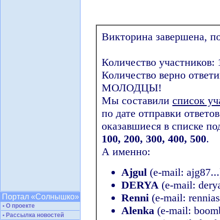
Викторина завершена, по
Количество участников: 
Количество верно ответи
МОЛОДЦЫ!
Мы составили
список уч
по дате отправки ответо
оказавшиеся в списке по
100, 200, 300, 400, 500
.
А именно:
Ajgul
(e-mail: ajg87...
DERYA
(e-mail: derya
Renni
(e-mail: rennias.
Портал «Солнышко»
• О проекте
Alenka
(e-mail: boomb
• Рассылка новостей