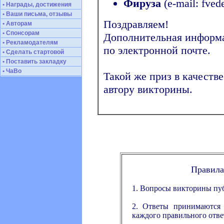
Фируза
(e-mail: fvede
• Награды, достижения
• Ваши письма, отзывы
Поздравляем!
• Авторам
• Спонсорам
Дополнительная информа
• Рекламодателям
по электронной почте.
• Сделать стартовой
• Поставить закладку
• ЧаВо
Такой же приз в качест
автору викторины.
Правила
1. Вопросы викторины пуб
2. Ответы принимаются д
каждого правильного ответ