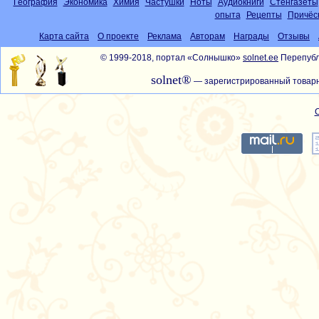
География
Экономика
Химия
Частушки
Ноты
Аудиокниги
Стенгазеты
опыта
Рецепты
Причёс
Карта сайта
О проекте
Реклама
Авторам
Награды
Отзывы
© 1999-2018, портал «Солнышко»
solnet.ee
Перепубл
solnet®
— зарегистрированный товарн
С