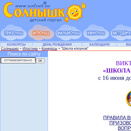
КОНКУРСЫ
ДЕНЬ РОЖДЕНИЯ
КАЛЕНДАРИ
ВИ
Солнышко
>
Игротека
>
Конкурсы
> "Школа клоунов"
Поиск по сайту
ВИК
«ШКОЛА
с 16 июня до
ПРАВИЛА В
ПРИЗОВО
ВОПР