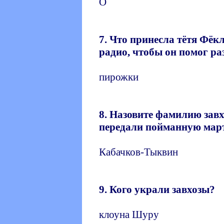
О
7. Что принесла тётя Фёк
радио, чтобы он помог р
пирожки
8. Назовите фамилию зав
передали пойманную мар
Кабачков-Тыквин
9. Кого украли завхозы?
клоуна Шуру