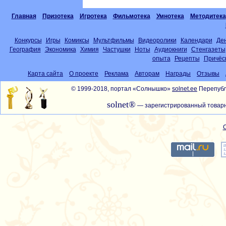
Главная
Призотека
Игротека
Фильмотека
Умнотека
Методитека
Конкурсы
Игры
Комиксы
Мультфильмы
Видеоролики
Календари
Де
География
Экономика
Химия
Частушки
Ноты
Аудиокниги
Стенгазеты
опыта
Рецепты
Причёс
Карта сайта
О проекте
Реклама
Авторам
Награды
Отзывы
© 1999-2018, портал «Солнышко»
solnet.ee
Перепубл
solnet®
— зарегистрированный товарн
С