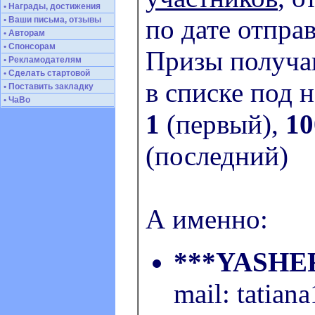
• Награды, достижения
по дате отправ
• Ваши письма, отзывы
• Авторам
• Спонсорам
Призы получа
• Рекламодателям
• Сделать стартовой
в списке под 
• Поставить закладку
• ЧаВо
1
(первый),
10
(последний)
А именно:
***YASHE
mail: tatiana