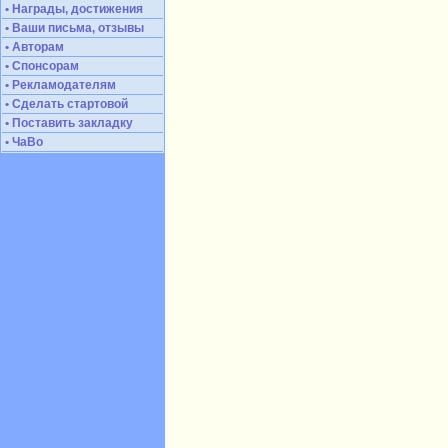
• Награды, достижения
• Ваши письма, отзывы
• Авторам
• Спонсорам
• Рекламодателям
• Сделать стартовой
• Поставить закладку
• ЧаВо