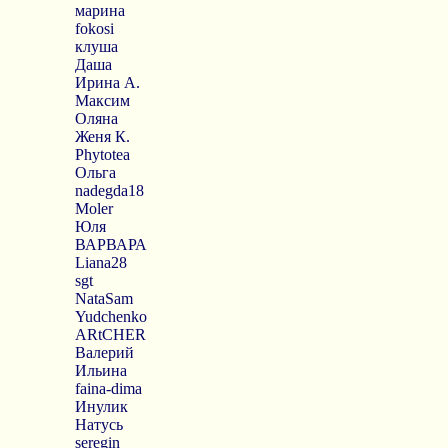
марина
fokosi
клуша
Даша
Ирина А.
Максим
Оляна
Женя К.
Phytotea
Ольга
nadegda18
Moler
Юля
ВАРВАРА
Liana28
sgt
NataSam
Yudchenko
ARtCHER
Валерий
Ильина
faina-dima
Инулик
Натусь
seregin