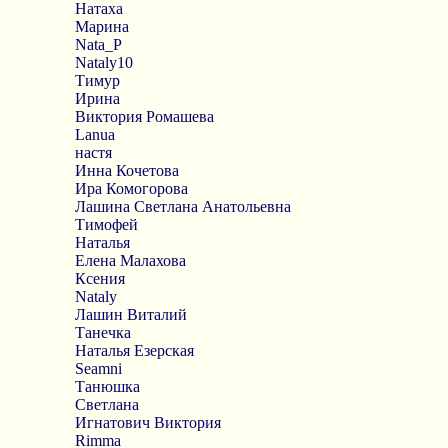
Натаха
Марина
Nata_P
Nataly10
Тимур
Ирина
Виктория Ромашева
Lanua
настя
Инна Кочетова
Ира Комогорова
Лашина Светлана Анатольевна
Тимофей
Наталья
Елена Малахова
Ксения
Nataly
Лашин Виталий
Танечка
Наталья Езерская
Seamni
Танюшка
Светлана
Игнатович Виктория
Rimma