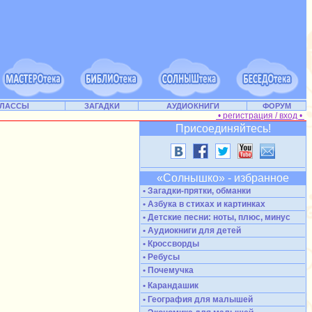
КЛАССЫ
ЗАГАДКИ
АУДИОКНИГИ
ФОРУМ
• регистрация / вход •
Присоединяйтесь!
«Солнышко» - избранное
• Загадки-прятки, обманки
• Азбука в стихах и картинках
• Детские песни: ноты, плюс, минус
• Аудиокниги для детей
• Кроссворды
• Ребусы
• Почемучка
• Карандашик
• География для малышей