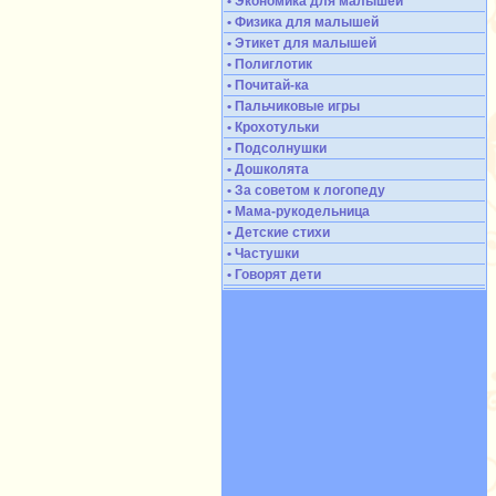
• Экономика для малышей
• Физика для малышей
• Этикет для малышей
• Полиглотик
• Почитай-ка
• Пальчиковые игры
• Крохотульки
• Подсолнушки
• Дошколята
• За советом к логопеду
• Мама-рукодельница
• Детские стихи
• Частушки
• Говорят дети