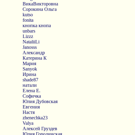
ВикаВикторовна
Сорокина Ольга
kutso
fonita
кнопка кнопа
unbars
Lizzz
NataliiLi
Janosss
Александр
Катерина К
Мария
Sanyok
Ирина
shade87
натали
Елена Е.
Софичка
Юлия Дубовская
Евгения
Настя
zhenechka23
Valya
Алексей Груздев
Юлия Городинская