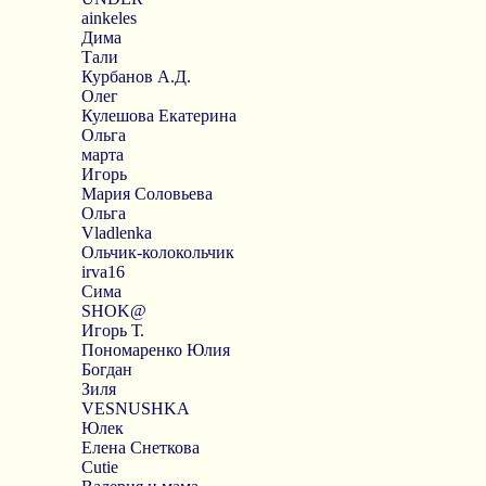
ainkeles
Дима
Тали
Курбанов А.Д.
Олег
Кулешова Екатерина
Ольга
марта
Игорь
Мария Соловьева
Ольга
Vladlenka
Ольчик-колокольчик
irva16
Сима
SHOK@
Игорь Т.
Пономаренко Юлия
Богдан
Зиля
VESNUSHKA
Юлек
Елена Снеткова
Cutie