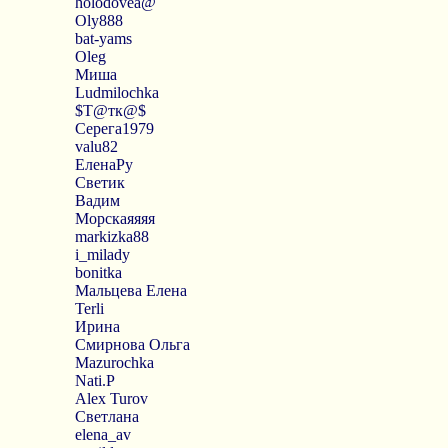
holodovea@
Oly888
bat-yams
Oleg
Миша
Ludmilochka
$Т@тк@$
Серега1979
valu82
ЕленаРу
Светик
Вадим
Морскаяяяя
markizka88
i_milady
bonitka
Мальцева Елена
Terli
Ирина
Смирнова Ольга
Mazurochka
Nati.P
Alex Turov
Светлана
elena_av