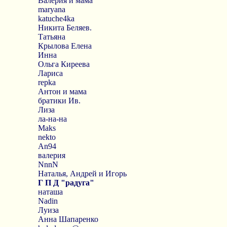
Валерия и мама
maryana
katuche4ka
Никита Беляев.
Татьяна
Крылова Елена
Инна
Ольга Киреева
Лариса
repka
Антон и мама
братики Ив.
Лиза
ла-на-на
Maks
nekto
An94
валерия
NnnN
Наталья, Андрей и Игорь
Г П Д "радуга"
наташа
Nadin
Луиза
Анна Шапаренко