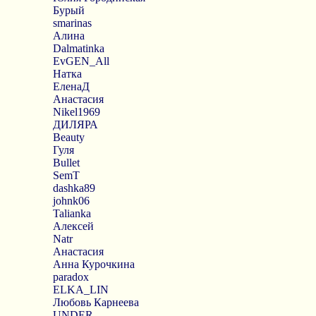
Бурый
smarinas
Алина
Dalmatinka
EvGEN_All
Натка
ЕленаД
Анастасия
Nikel1969
ДИЛЯРА
Beauty
Гуля
Bullet
SemT
dashka89
johnk06
Talianka
Алексей
Natr
Анастасия
Анна Курочкина
paradox
ELKA_LIN
Любовь Карнеева
UNDER