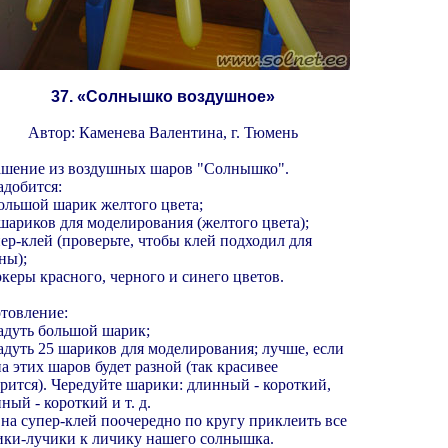
37. «Солнышко воздушное»
Автор: Каменева Валентина, г. Тюмень
шение из воздушных шаров "Солнышко".
добится:
большой шарик желтого цвета;
 шариков для моделирования (желтого цвета);
пер-клей (проверьте, чтобы клей подходил для
ны);
ркеры красного, черного и синего цветов.
товление:
адуть большой шарик;
адуть 25 шариков для моделирования; лучше, если
а этих шаров будет разной (так красивее
рится). Чередуйте шарики: длинный - короткий,
ный - короткий и т. д.
 на супер-клей поочередно по кругу приклеить все
ки-лучики к личику нашего солнышка.