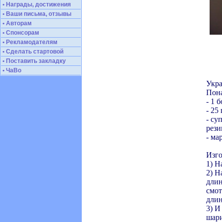
• Награды, достижения
• Ваши письма, отзывы
• Авторам
• Спонсорам
• Рекламодателям
• Сделать стартовой
• Поставить закладку
• ЧаВо
Укра
Пона
- 1 
- 25
- су
рези
- ма
Изго
1) Н
2) Н
длин
смот
длин
3) И
шари