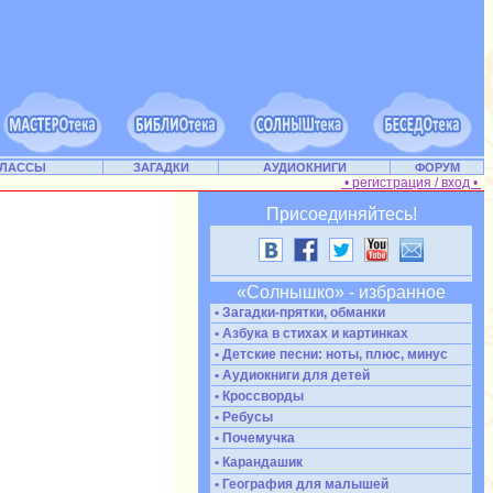
КЛАССЫ
ЗАГАДКИ
АУДИОКНИГИ
ФОРУМ
• регистрация / вход •
Присоединяйтесь!
«Солнышко» - избранное
• Загадки-прятки, обманки
• Азбука в стихах и картинках
• Детские песни: ноты, плюс, минус
• Аудиокниги для детей
• Кроссворды
• Ребусы
• Почемучка
• Карандашик
• География для малышей