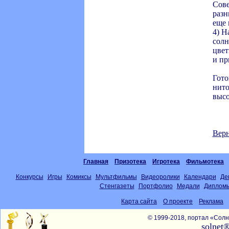
Сове
разн
еще 
4) Н
солн
цвет
и пр
Гото
нито
высо
Верн
Главная
Призотека
Игротека
Фильмотека
Конкурсы
Игры
Комиксы
Мультфильмы
Видеоролики
Календари
Де
Стенгазеты
Портфолио
Медали
Диплом
Карта сайта
О проекте
Реклама
© 1999-2018, портал «Со
solnet