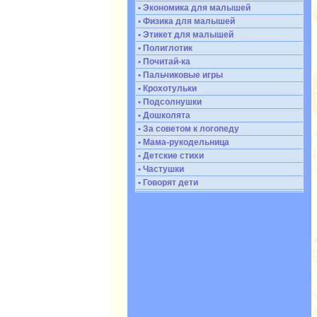
• Экономика для малышей
• Физика для малышей
• Этикет для малышей
• Полиглотик
• Почитай-ка
• Пальчиковые игры
• Крохотульки
• Подсолнушки
• Дошколята
• За советом к логопеду
• Мама-рукодельница
• Детские стихи
• Частушки
• Говорят дети