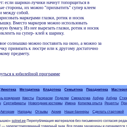
т: если шарики-лучики начнут топорщиться в
ые стороны, их можно "прихватить" супер клеем
и между собой.
арисовать маркерами глазки, ротик и носик
ышку. Вместо маркеров можно использовать
ную бумагу. Из нее вырезать глазки, ротик и носик
иклеить на супер- клей к шарику.
вое солнышко можно поставить на окно, а можно за
чку привязать к люстре или к другому достаточно
кому предмету.
уться к юбилейной программе
Умнотека
Методитека
Кладотека
Семьятека
Празднитека
Мастеро
нь рождения
Квесты
Раскраски
Поделки
Смекалочка
Азбука
Азбука
Сти
ы
Сертификаты
Новогодние костюмы
Имена
Копилка опыта
Рецепты
При
Авторам
Награды
Отзывы
Архив
Наши баннеры
Сделать стартовой
лнышко»
solnet.ee
Перепубликация материалов без письменного согласия реда
®
— зарегистрированный товарный знак. Все права защищены и охраняются 