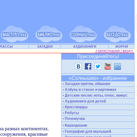
КЛАССЫ
ЗАГАДКИ
АУДИОКНИГИ
ФОРУМ
• регистрация / вход •
Присоединяйтесь!
«Солнышко» - избранное
• Загадки-прятки, обманки
• Азбука в стихах и картинках
• Детские песни: ноты, плюс, минус
• Аудиокниги для детей
• Кроссворды
• Ребусы
• Почемучка
• Карандашик
на разных континентах.
• География для малышей
 сооружения, красивые