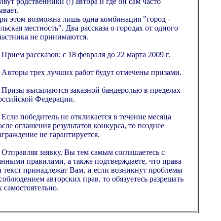
ивут родственники (!) автора и где он сам часто
ывает.
ри этом возможна лишь одна комбинация "город -
ельская местность". Два рассказа о городах от одного
частника не принимаются.
. Прием рассказов: с 18 февраля до 22 марта 2009 г.
. Авторы трех лучших работ будут отмечены призами.
. Призы высылаются заказной бандеролью в пределах
оссийской Федерации.
. Если победитель не откликается в течение месяца
осле оглашения результатов конкурса, то позднее
аграждение не гарантируется.
. Отправляя заявку, Вы тем самым соглашаетесь с
анными правилами, а также подтверждаете, что права
а текст принадлежат Вам, и если возникнут проблемы
 соблюдением авторских прав, то обязуетесь разрешать
х самостоятельно.