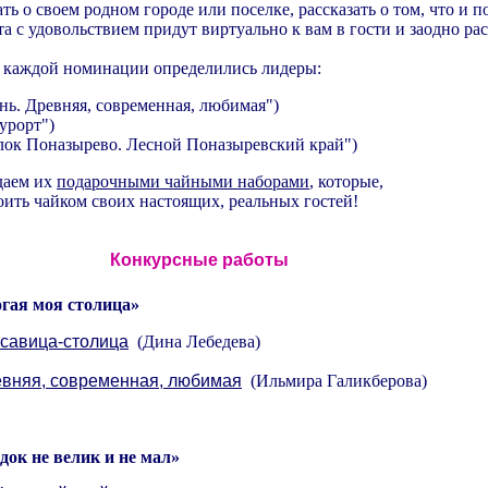
ь о своем родном городе или поселке, рассказать о том, что и п
та с удовольствием придут виртуально к вам в гости и заодно ра
в каждой номинации определились лидеры:
нь. Древняя, современная, любимая")
урорт")
лок Поназырево. Лесной Поназыревский край")
даем их
подарочными чайными наборами
, которые,
оить чайком своих настоящих, реальных гостей!
Конкурсные работы
гая моя столица»
асавица-столица
(Дина Лебедева)
евняя, современная, любимая
(Ильмира Галикберова)
док не велик и не мал»