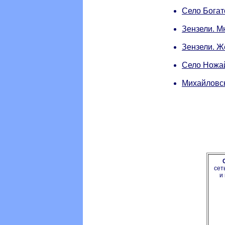
Село Богат
Зензели. М
Зензели. Ж
Село Ножай
Михайловск
сет
и