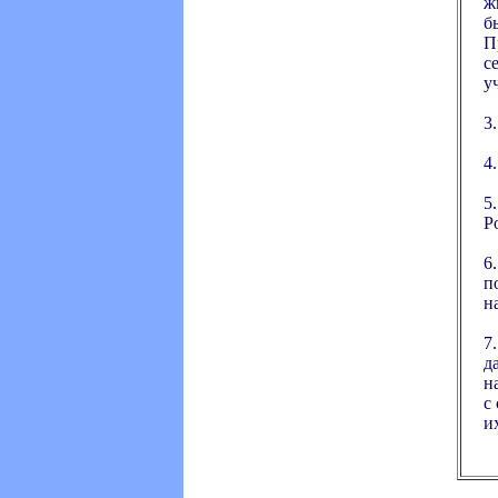
ж
б
П
с
у
3
4
5
Р
6
п
н
7
д
н
с
и