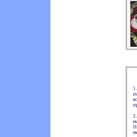
1
н
к
п
2
м
П
м