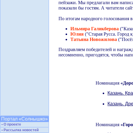
пейзажи. Мы предлагали вам написат
показали бы гостям. А читатели сай
По итогам народного голосования 
Ильмира Галикберова
("Каза
Юлия
("Старая Русса. Город к
Татьяна Новожилова
("Посё
Поздравляем победителей и награж
несомненно, пригодятся, чтобы нап
Номинация
«Доро
Казань. Кр
Казань. Др
Портал «Солнышко»
Номинация
«Горо
• О проекте
• Рассылка новостей