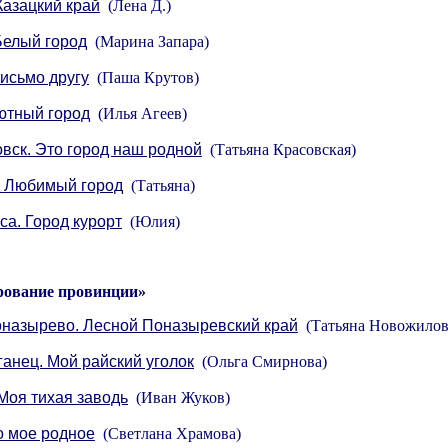
Казацкий край
(Лена Д.)
Белый город
(Марина Запара)
исьмо другу
(Паша Крутов)
ютный город
(Илья Агеев)
вск. Это город наш родной
(Татьяна Красовская)
. Любимый город
(Татьяна)
са. Город курорт
(Юлия)
рование провинции»
назырево. Лесной Поназыревский край
(Татьяна Новожилов
анец. Мой райский уголок
(Ольга Смирнова)
Моя тихая заводь
(Иван Жуков)
о мое родное
(Светлана Храмова)