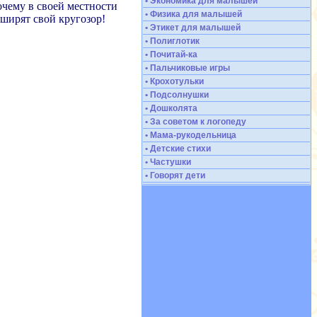
• Экономика для малышей
очему в своей местности
• Физика для малышей
сширят свой кругозор!
• Этикет для малышей
• Полиглотик
• Почитай-ка
• Пальчиковые игры
• Крохотульки
• Подсолнушки
• Дошколята
• За советом к логопеду
• Мама-рукодельница
• Детские стихи
• Частушки
• Говорят дети