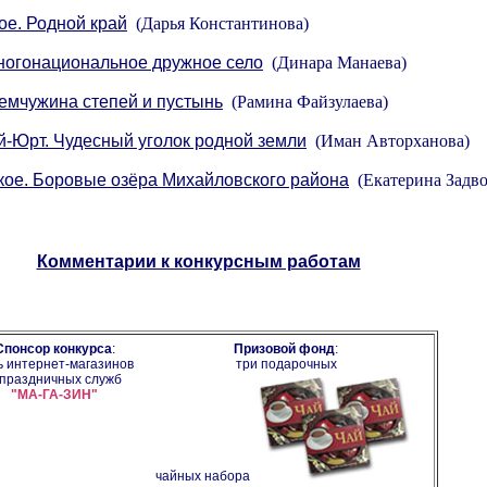
ое. Родной край
(Дарья Константинова)
ногонациональное дружное село
(Динара Манаева)
емчужина степей и пустынь
(Рамина Файзулаева)
-Юрт. Чудесный уголок родной земли
(Иман Авторханова)
ое. Боровые озёра Михайловского района
(Екатерина Задво
Комментарии к конкурсным работам
Спонсор конкурса
:
Призовой фонд
:
ь интернет-магазинов
три подарочных
 праздничных служб
"МА-ГА-ЗИН"
чайных набора