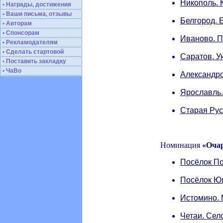
Никополь. 
• Награды, достижения
• Ваши письма, отзывы
Белгород. 
• Авторам
• Спонсорам
Иваново. П
• Рекламодателям
• Сделать стартовой
Саратов. У
• Поставить закладку
• ЧаВо
Александро
Ярославль
Старая Рус
Номинация
«Оча
Посёлок По
Посёлок Юг
Истомино. 
Четаи. Сел