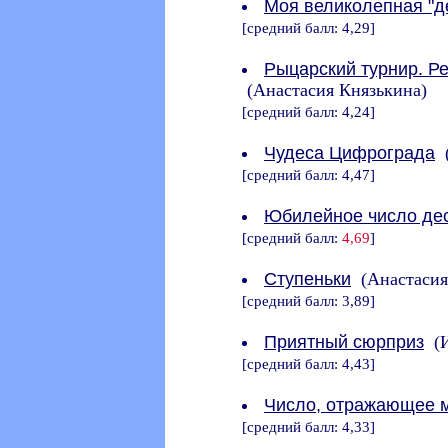
Моя великолепная "д
[средний балл: 4,29]
Рыцарский турнир. Р
(Анастасия Князькина)
[средний балл: 4,24]
Чудеса Цифрограда
(
[средний балл: 4,47]
Юбилейное число де
[средний балл:
4,69
]
Ступеньки
(Анастасия
[средний балл: 3,89]
Приятный сюрприз
(И
[средний балл: 4,43]
Число, отражающее 
[средний балл: 4,33]