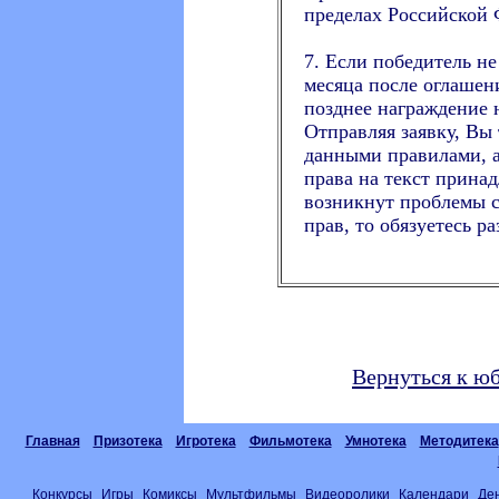
пределах Российской 
7. Если победитель не
месяца после оглашени
позднее награждение н
Отправляя заявку, Вы 
данными правилами, а
права на текст принад
возникнут проблемы с
прав, то обязуетесь р
Вернуться к ю
Главная
Призотека
Игротека
Фильмотека
Умнотека
Методитека
Конкурсы
Игры
Комиксы
Мультфильмы
Видеоролики
Календари
Де