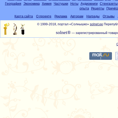
География
Экономика
Химия
Частушки
Ноты
Аудиокниги
Стенгазеты
опыта
Рецепты
Причёс
Карта сайта
О проекте
Реклама
Авторам
Награды
Отзывы
© 1999-2018, портал «Солнышко»
solnet.ee
Перепубл
solnet®
— зарегистрированный товарн
С