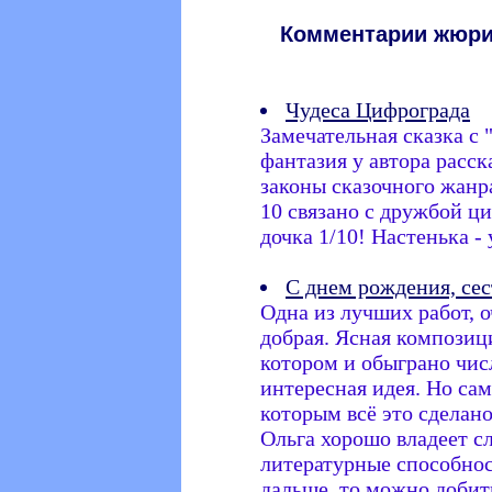
Комментарии жюри
Чудеса Цифрограда
Замечательная сказка с 
фантазия у автора расск
законы сказочного жанр
10 связано с дружбой ц
дочка 1/10! Настенька -
С днем рождения, сес
Одна из лучших работ, о
добрая. Ясная композиц
котором и обыграно чис
интересная идея. Но само
которым всё это сделано
Ольга хорошо владеет сл
литературные способност
дальше, то можно добит