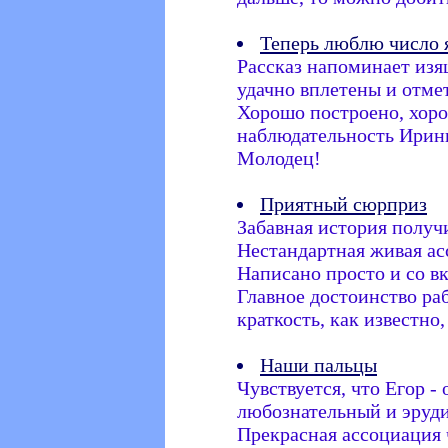
Теперь люблю число я
Рассказ напоминает изя
удачно вплетены и отмет
Хорошо построено, хор
наблюдательность Ирин
Молодец!
Приятный сюрприз
Забавная история получ
Нестандартная живая ас
Написано просто и со вк
Главное достоинство ра
краткость, как известно,
Наши пальцы
Чувствуется, что Егор -
любознательный и эруд
Прекрасная ассоциация 