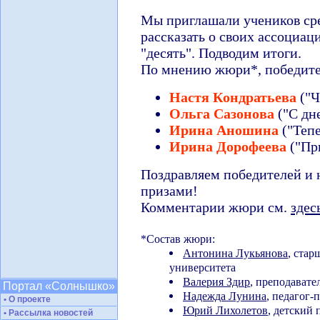
Мы приглашали учеников сре
рассказать о своих ассоциац
"десять". Подводим итоги.
По мнению жюри*, победите
Настя Кондратьева
("Ч
Ольга Сазонова
("С дн
Ирина Аношина
("Тепе
Ирина Дорофеева
("Пр
Поздравляем победителей и
призами!
Комментарии жюри см.
здес
*Состав жюри:
Антонина Лукьянова
, стар
университета
Валерия Здир
, преподавате
Портал «Солнышко»
Надежда Лунина
, педагог-
• О проекте
Юрий Лихолетов
, детский 
• Рассылка новостей