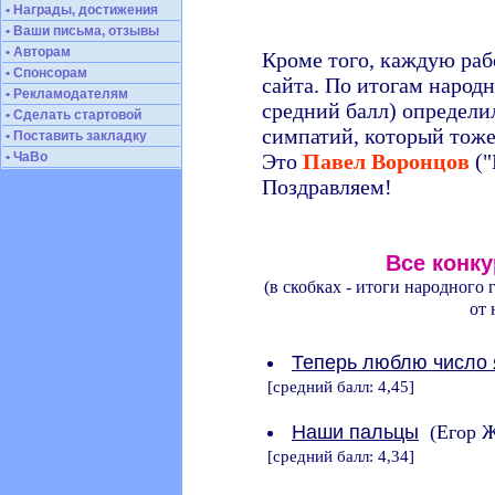
• Награды, достижения
• Ваши письма, отзывы
• Авторам
Кроме того, каждую раб
• Спонсорам
сайта. По итогам народн
• Рекламодателям
средний балл) определи
• Сделать стартовой
симпатий, который тоже
• Поставить закладку
• ЧаВо
Это
Павел Воронцов
("
Поздравляем!
Все конк
(в скобках - итоги народного
от 
Теперь люблю число 
[средний балл: 4,45]
Наши пальцы
(Егор Ж
[средний балл: 4,34]