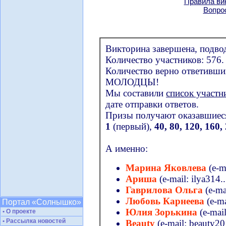
Правила ви
Вопро
Викторина завершена, подво
Количество участников: 576.
Количество верно ответивших
МОЛОДЦЫ!
Мы составили
список участн
дате отправки ответов.
Призы получают оказавшиеся
1
(первый),
40, 80, 120, 160,
А именно:
Марина Яковлева
(e-ma
Ариша
(e-mail: ilya314..
Гаврилова Ольга
(e-mai
Любовь Карнеева
(e-ma
Портал «Солнышко»
Юлия Зорькина
(e-mail:
• О проекте
• Рассылка новостей
Beauty
(e-mail: beauty201