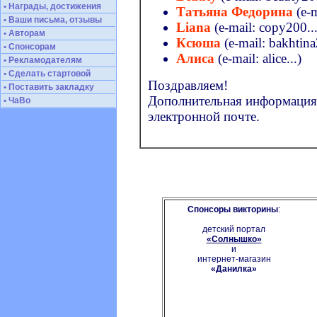
• Награды, достижения
Татьяна Федорина
(e-m
• Ваши письма, отзывы
Liana
(e-mail: copy200...
• Авторам
Ксюша
(e-mail: bakhtina
• Спонсорам
Алиса
(e-mail: alice...)
• Рекламодателям
• Сделать стартовой
Поздравляем!
• Поставить закладку
Дополнительная информация 
• ЧаВо
электронной почте.
Спонсоры викторины
:
детский портал
«Солнышко»
и
интернет-магазин
«Данилка»