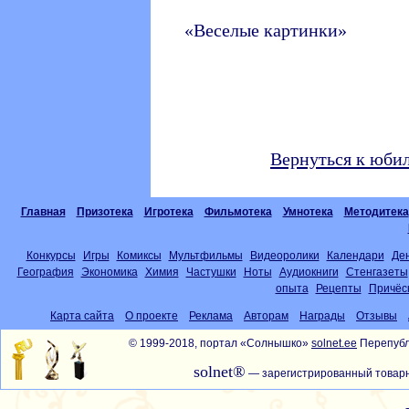
«Веселые картинки»
Вернуться к юби
Главная
Призотека
Игротека
Фильмотека
Умнотека
Методитека
Конкурсы
Игры
Комиксы
Мультфильмы
Видеоролики
Календари
Де
География
Экономика
Химия
Частушки
Ноты
Аудиокниги
Стенгазеты
опыта
Рецепты
Причёс
Карта сайта
О проекте
Реклама
Авторам
Награды
Отзывы
© 1999-2018, портал «Солнышко»
solnet.ee
Перепубл
solnet®
— зарегистрированный товарн