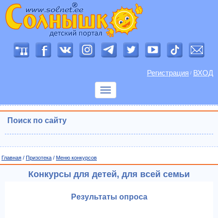
Регистрация
ВХОД
/
Показать
меню
Поиск по сайту
Главная
/
Призотека
/
Меню конкурсов
Конкурсы для детей, для всей семьи
Результаты опроса