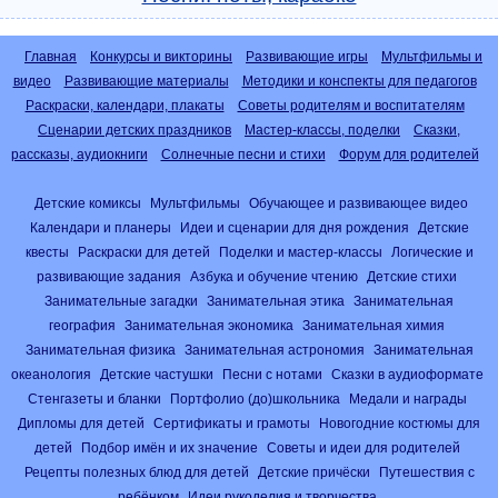
Главная
Конкурсы и викторины
Развивающие игры
Мультфильмы и
видео
Развивающие материалы
Методики и конспекты для педагогов
Раскраски, календари, плакаты
Советы родителям и воспитателям
Сценарии детских праздников
Мастер-классы, поделки
Сказки,
рассказы, аудиокниги
Солнечные песни и стихи
Форум для родителей
Детские комиксы
Мультфильмы
Обучающее и развивающее видео
Календари и планеры
Идеи и сценарии для дня рождения
Детские
квесты
Раскраски для детей
Поделки и мастер-классы
Логические и
развивающие задания
Азбука и обучение чтению
Детские стихи
Занимательные загадки
Занимательная этика
Занимательная
география
Занимательная экономика
Занимательная химия
Занимательная физика
Занимательная астрономия
Занимательная
океанология
Детские частушки
Песни с нотами
Сказки в аудиоформате
Стенгазеты и бланки
Портфолио (до)школьника
Медали и награды
Дипломы для детей
Сертификаты и грамоты
Новогодние костюмы для
детей
Подбор имён и их значение
Советы и идеи для родителей
Рецепты полезных блюд для детей
Детские причёски
Путешествия с
ребёнком
Идеи рукоделия и творчества