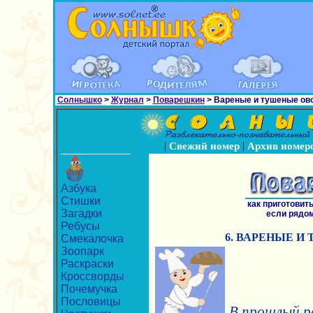
Солнышко
>
Журнал
>
Поварешкин
> Вареные и тушеные ов
|
|
Свежий номер
Архив номер
Азбука
Стишки
как приготовит
Загадки
если рядом
Ребусы
6. ВАРЕНЫЕ 
Смекалочка
Зоопарк
Раскраски
Кроссворды
Почемучка
Пословицы
В прошлый р