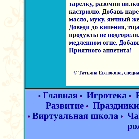
тарелку, разомни вилко
кастрюлю. Добавь наре
масло, муку, яичный ж
Доведи до кипения, тщ
продукты не подгорели
медленном огне. Добав
Приятного аппетита!
© Татьяна Евтюкова, специ
Главная
Игротека
•
•
•
Развитие
Праздники
•
Виртуальная школа
Ча
•
•
ро