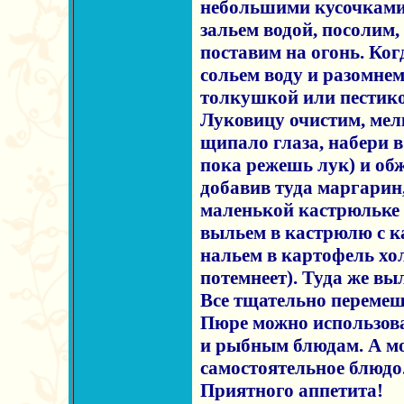
небольшими кусочками
зальем водой, посолим
поставим на огонь. Ког
сольем воду и разомнем
толкушкой или пестик
Луковицу очистим, мел
щипало глаза, набери в 
пока режешь лук) и обж
добавив туда маргарин,
маленькой кастрюльке 
выльем в кастрюлю с к
нальем в картофель хо
потемнеет). Туда же в
Все тщательно перемеш
Пюре можно использов
и рыбным блюдам. А мо
самостоятельное блюдо
Приятного аппетита!