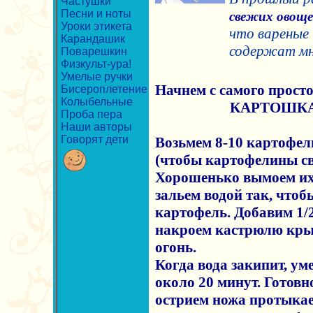
Частушки
Песни и ноты
свежих овоще
Уроки этикета
что вареные
Карандашик
содержат мн
Поварешкин
Физкульт-ура!
Умелые ручки
Начнем с самого просто
Бисероплетение
Колыбельные
КАРТОШКА
Проба пера
Наши авторы
Говорят дети
Возьмем 8-10 картофел
(чтобы картофелины св
Хорошенько вымоем их
зальем водой так, что
картофель. Добавим 1/
накроем кастрюлю кры
огонь.
Когда вода закипит, у
около 20 минут. Готовн
острием ножа протыкае