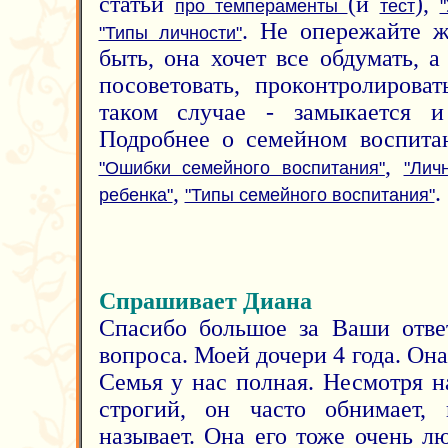
статьи
(и
),
про темпераменты
тест
. Не опережайте ж
"Типы личности"
быть, она хочет все обдумать, 
посоветовать, проконтролирова
таком случае - замыкается и
Подробнее о семейном воспитан
,
"Ошибки семейного воспитания"
"Лич
,
.
ребенка"
"Типы семейного воспитания"
Спрашивает Диана
Cпасибо большое за Ваши отве
вопроса. Моей дочери 4 года. Он
Семья у нас полная. Несмотря н
строгий, он часто обнимает, 
называет. Она его тоже очень л