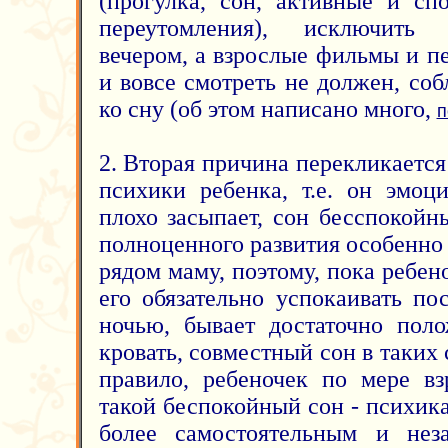
(прогулка, сон, активные и сп
переутомления), исключить 
вечером, а взрослые фильмы и п
и вовсе смотреть не должен, со
ко сну (об этом написано много,
п
2. Вторая причина перекликается
психики ребенка, т.е. он эмоци
плохо засыпает, сон бесспокой
полноценного развития особенно
рядом маму, поэтому, пока ребен
его обязательно успокаивать по
ночью, бывает достаточно пол
кровать, совместный сон в таких 
правило, ребеночек по мере вз
такой беспокойный сон - психика
более самостоятельным и нез