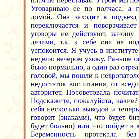
плач не переставая. Утром мы поч
Уговариваю ее по полчаса, а 
домой. Она заходит в подъезд
переключается и поворачивает
уговоры не действуют, заношу
делами, т.к. к себе она не по
успокоится. Я учусь в институте
неделю вечером ухожу. Раньше о
было нормально, а один раз отреа
головой, мы пошли к невропатолог
недостаток воспитания, от всед
авторитет. Посоветовала почита
Подскажите, пожалуйста, какие?
себя несколько выводов и теперь
говорит (знаками), что будет бит
будет больно) или что пойдет в 
Беременность протекала без