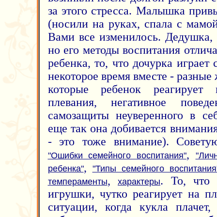
за этого стресса. Малышка прив
(носили на руках, спала с мамой 
Вами все изменилось. Дедушка, 
но его методы воспитания отлич
ребенка, то, что дочурка играет
некоторое время вместе - разные
которые ребенок реагирует п
плевания, негативное пове
самозащиты неуверенного в себ
еще так она добивается внимания
- это тоже внимание). Совету
,
"Ошибки семейного воспитания"
"Лич
,
ребенка"
"Типы семейного воспитания
,
. То, что
темпераменты
характеры
игрушки, чутко реагирует на пл
ситуации, когда кукла плачет,