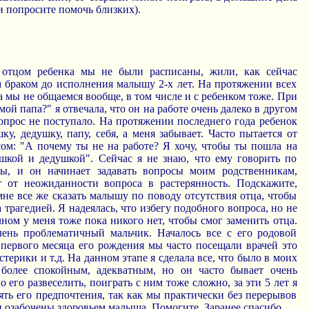
 попросите помочь близких).
отцом ребенка мы не были расписаны, жили, как сейчас
м браком до исполнения малышу 2-х лет. На протяжении всех
ка мы не общаемся вообще, в том числе и с ребенком тоже. При
мой папа?" я отвечала, что он на работе очень далеко в другом
опрос не поступало. На протяжении последнего года ребенок
ку, дедушку, папу, себя, а меня забывает. Часто пытается от
сом: "А почему ты не на работе? Я хочу, чтобы ты пошла на
бушкой и дедушкой". Сейчас я не знаю, что ему говорить по
пы, и он начинает задавать вопросы моим родственникам,
 от неожиданности вопроса в растерянность. Подскажите,
мне все же сказать малышу по поводу отсутствия отца, чтобы
а трагедией. Я надеялась, что избегу подобного вопроса, но не
чном у меня тоже пока никого нет, чтобы смог заменить отца.
ень проблематичный мальчик. Началось все с его родовой
первого месяца его рождения мы часто посещали врачей это
терики и т.д. На данном этапе я сделала все, что было в моих
 более спокойным, адекватным, но он часто бывает очень
 его развеселить, поиграть с ним тоже сложно, за эти 5 лет я
ять его предпочтения, так как мы практически без перерывов
 озабочены здоровьем малыша. Помогите. Заранее спасибо.