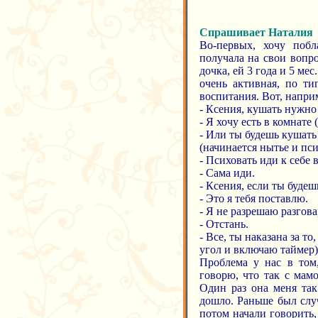
Спрашивает Наталия
Во-первых, хочу побл
получала на свои вопр
дочка, ей 3 года и 5 ме
очень активная, по ти
воспитания. Вот, наприм
- Ксения, кушать нужно 
- Я хочу есть в комнате 
- Или ты будешь кушать
(начинается нытье и пс
- Психовать иди к себе 
- Сама иди.
- Ксения, если ты будеш
- Это я тебя поставлю.
- Я не разрешаю разгова
- Отстань.
- Все, ты наказана за т
угол и включаю таймер)
Проблема у нас в том,
говорю, что так с мамо
Один раз она меня так
дошло. Раньше был случ
потом начали говорить, 