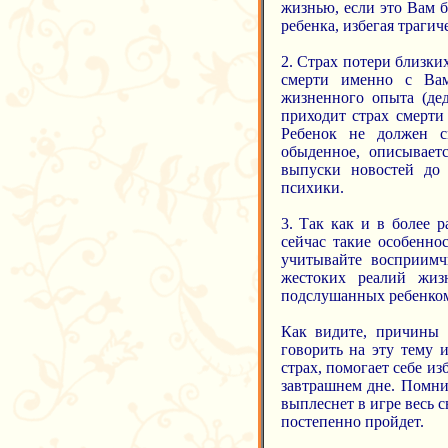
жизнью, если это Вам б
ребенка, избегая траги
2. Страх потери близки
смерти именно с Вам
жизненного опыта (дед
приходит страх смерти 
Ребенок не должен с
обыденное, описываетс
выпуски новостей до 
психики.
3. Так как и в более 
сейчас такие особенно
учитывайте восприимчи
жестоких реалий жизн
подслушанных ребенком
Как видите, причины 
говорить на эту тему 
страх, помогает себе и
завтрашнем дне. Помни
выплеснет в игре весь с
постепенно пройдет.