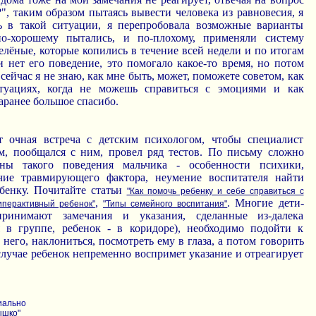
", таким образом пытаясь вывести человека из равновесия, я
ь в такой ситуации, я перепробовала возможные варианты
о-хорошему пытались, и по-плохому, применяли систему
елёные, которые копились в течение всей недели и по итогам
 нет его поведение, это помогало какое-то время, но потом
 сейчас я не знаю, как мне быть, может, поможете советом, как
туациях, когда не можешь справиться с эмоциями и как
аранее большое спасибо.
т очная встреча с детским психологом, чтобы специалист
м, пообщался с ним, провел ряд тестов. По письму сложно
ины такого поведения мальчика - особенности психики,
ичие травмирующего фактора, неумение воспитателя найти
бенку. Почитайте статьи
"Как помочь ребенку и себе справиться с
,
. Многие дети-
иперактивный ребенок"
"Типы семейного воспитания"
ринимают замечания и указания, сделанные из-далека
я в группе, ребенок - в коридоре), необходимо подойти к
 него, наклониться, посмотреть ему в глаза, а потом говорить
м случае ребенок непременно воспримет указание и отреагирует
иально
ышко"