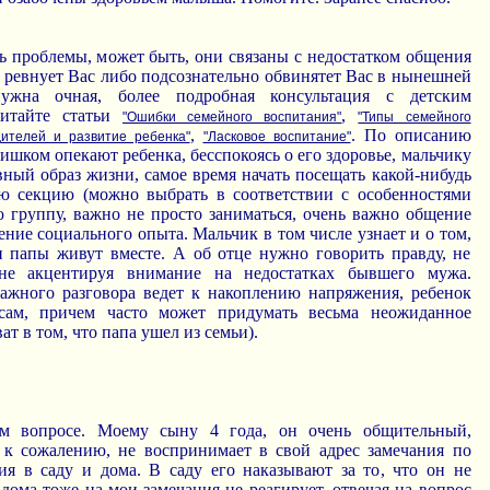
ь проблемы, может быть, они связаны с недостатком общения
н ревнует Вас либо подсознательно обвинятет Вас в нынешней
нужна очная, более подробная консультация с детским
читайте статьи
,
"Ошибки семейного воспитания"
"Типы семейного
,
. По описанию
дителей и развитие ребенка"
"Ласковое воспитание"
лишком опекают ребенка, бесспокоясь о его здоровье, мальчику
ный образ жизни, самое время начать посещать какой-нибудь
ю секцию (можно выбрать в соответствии с особенностями
ю группу, важно не просто заниматься, очень важно общение
ение социального опыта. Мальчик в том числе узнает и о том,
и папы живут вместе. А об отце нужно говорить правду, не
не акцентируя внимание на недостатках бывшего мужа.
ажного разговора ведет к накоплению напряжения, ребенок
сам, причем часто может придумать весьма неожиданное
ат в том, что папа ушел из семьи).
м вопросе. Моему сыну 4 года, он очень общительный,
, к сожалению, не воспринимает в свой адрес замечания по
ия в саду и дома. В саду его наказывают за то, что он не
 дома тоже на мои замечания не реагирует, отвечая на вопрос