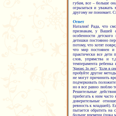
губам, все – больше он
огрызаться и уважать 
другому не понимает. С
Ответ
Наталия! Рада, что см
признакам, у Вашей 
особенности детского 
детишки постоянно пер
потому, что хотят повр
что мир постоянен и 
практически все дети 
слов, упрямства и т.
темперамента ребенка 
,
"Кризис 3х лет"
"Если в се
пробуйте другие методы
не могут причинить вре
подчеркивать положите
но я все равно люблю т
Решительные действия
прибегать к ним часто 
доверительные отнош
ревность к младшей). 
пытается обратить на с
больше времени (пока м