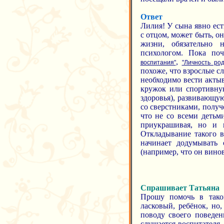
Ответ
Лилия! У сына явно ест
с отцом, может быть, о
жизни, обязательно 
психологом. Пока по
,
воспитания"
"Личность ро
похоже, что взрослые с
необходимо вести актыв
кружок или спортивну
здоровья), развивающу
со сверстниками, получ
что не со всеми детьм
приукрашивая, но и 
Откладывание такого в
начинает додумывать 
(например, что он винов
Спрашивает Татьяна
Прошу помочь в тако
ласковый, ребёнок, но
поводу своего поведен
слушается воспитателя,