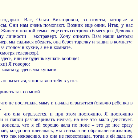
агодарить Вас, Ольга Викторовна, за ответы, которые я
осы. Они нам очень помогают. Возник еще один. Итак, у нас
с. Живет в полной семье, еще есть сестричка 6 месяцев. Девочка
пу личности – экстраверт. Хочу описать Вам наши методы
ер, мы садимся обедать, она берет тарелку и тащит в комнату:
за столом в кухне, а не в комнате.
(смотря телевизор).
 здесь, или не будешь кушать вообще!
ихи) Я говорю:
в комнату, здесь мы кушаем.
ь огрызаться, я поставлю тебя в угол.
ривать так со мной.
о, что не послушала маму и начала огрызаться (ставлю ребенка в
.
 что она огрызается, и при этом постоянно. Я постоянно
й и папой разговаривать нельзя, на нее это мало действует.
 допекла, что я ей хорошо дала по попе – это до нее сразу
ай, когда она плевалась, мы сначала не обращали внимания,
что так некрасиво, но она не переставала, тогда я ей дала по