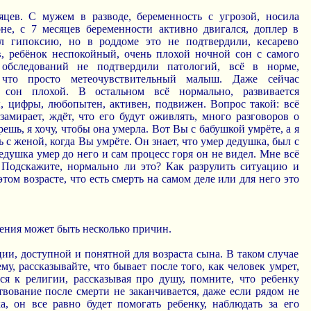
цев. С мужем в разводе, беременность с угрозой, носила
оне, с 7 месяцев беременности активно двигался, доплер в
л гипоксию, но в роддоме это не подтвердили, кесарево
ов, ребёнок неспокойный, очень плохой ночной сон с самого
 обследований не подтвердили патологий, всё в норме,
, что просто метеочувствительный малыш. Даже сейчас
е сон плохой. В остальном всё нормально, развивается
ы, цифры, любопытен, активен, подвижен. Вопрос такой: всё
 замирает, ждёт, что его будут оживлять, много разговоров о
решь, я хочу, чтобы она умерла. Вот Вы с бабушкой умрёте, а я
 с женой, когда Вы умрёте. Он знает, что умер дедушка, был с
едушка умер до него и сам процесс горя он не видел. Мне всё
 Подскажите, нормально ли это? Как разрулить ситуацию и
том возрасте, что есть смерть на самом деле или для него это
ения может быть несколько причин.
ии, доступной и понятной для возраста сына. В таком случае
му, рассказывайте, что бывает после того, как человек умрет,
ься к религии, рассказывая про душу, помните, что ребенку
твование после смерти не заканчивается, даже если рядом не
ка, он все равно будет помогать ребенку, наблюдать за его