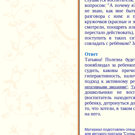
вопросом: "А почему я?
не знаю, как мне быт
разговора с ним: и п
кружочков (красные и з
смотрели, поощрять или
перестало действовать),
поступить в таких си
совладать с ребёнком? З
Ответ
Татьяна! Полезна буде
поняблюдал за ребенко
судить, каковы прич
гиперактивность, нал
подход к активному ре
,
негативными эмоциями"
"Г
дошкольники не восп
(воспитатель находитс
ребенку, дотронуться до
то, что хотели, в тако
на него.
Материал подготовлен спец
для детского портала
"Солн