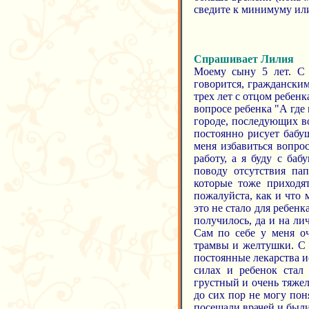
сведите к минимуму или
Спрашивает Лилия
Моему сыну 5 лет. С 
говорится, граждански
трех лет с отцом ребен
вопросе ребенка "А где 
городе, последующих в
постоянно рисует бабуш
меня избавиться вопро
работу, а я буду с ба
поводу отсутствия па
которые тоже приходят
пожалуйста, как и что 
это не стало для ребенк
получилось, да и на ли
Сам по себе у меня оч
трамвы и желтушки. С 
постоянные лекарства ис
силах и ребенок стал
грустный и очень тяжело
до сих пор не могу пон
посещали врачей и были