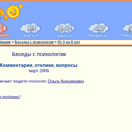
брание
>
Беседы с психологом
>
От 3 до 6 лет
Беседы с психологом
Комментарии, отклики, вопросы
март 2006
вечает педагог-психолог
Ольга Анисимович
ли проблема?