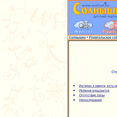
Солнышко
>
Родительское со
От
Интерес к смерти, есть 
Ребенок огрызается
Отсутствие папы
Непослушание