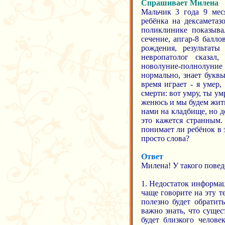
Спрашивает Милена
Мальчик 3 года 9 меся
ребёнка на дексаметаз
поликлинике показыва
сечение, апгар-8 балл
рождения, результаты
невропатолог сказал
новолуние-полнолуни
нормально, знает букв
время играет - я умер,
смерти: вот умру, ты ум
женюсь и мы будем жить
нами на кладбище, но д
это кажется странным.
понимает ли ребёнок в э
просто слова?
Ответ
Милена! У такого повед
1. Недостаток информац
чаще говорите на эту те
полезно будет обратит
важно знать, что сущес
будет близкого челове