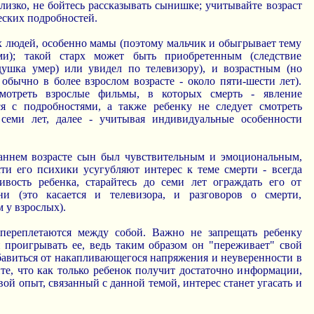
лизко, не бойтесь рассказывать сынишке; учитывайте возраст
ческих подробностей.
х людей, особенно мамы (поэтому мальчик и обыгрывает тему
и); такой старх может быть приобретенным (следствие
ушка умер) или увидел по телевизору), и возрастным (но
обычно в более взрослом возрасте - около пяти-шести лет).
мотреть взрослые фильмы, в которых смерть - явление
я с подробностями, а также ребенку не следует смотреть
семи лет, далее - учитывая индивидуальные особенности
раннем возрасте сын был чувствительным и эмоциональным,
сти его психики усугубляют интерес к теме смерти - всегда
вость ребенка, старайтесь до семи лет ограждать его от
и (это касается и телевизора, и разговоров о смерти,
 у взрослых).
переплетаются между собой. Важно не запрещать ребенку
и проигрывать ее, ведь таким образом он "переживает" свой
збавиться от накапливающегося напряжения и неуверенности в
те, что как только ребенок получит достаточно информации,
вой опыт, связанный с данной темой, интерес станет угасать и