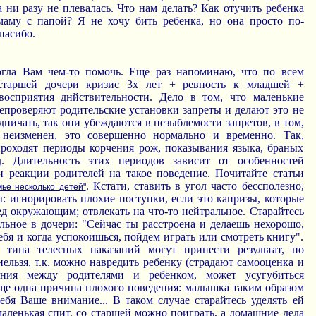
а ни разу не плевалась. Что нам делать? Как отучить ребенка
маму с папой? Я не хочу бить ребенка, но она просто по-
пасибо.
огла Вам чем-то помочь. Еще раз напоминаю, что по всем
старшей дочери кризис 3х лет + ревность к младшей +
восприятия днйствительности. Дело в том, что маленькие
епроверяют родительские установки запреты и делают это не
едничать, так они убеждаются в незыблемости запретов, в том,
неизменен, это совершенно нормально и временно. Так,
проходят периоды корчения рож, показывания языка, браных
д. Длительность этих периодов зависит от особенностей
и реакции родителей на такое поведение. Почитайте статьи
. Кстати, ставить в угол часто бессполезно,
мье несколько детей"
: игнорировать плохие поступки, если это капризы, которые
д окружающим; отвлекать на что-то нейтральное. Старайтесь
льное в дочери: "Сейчас ты расстроена и делаешь нехорошо,
ебя и когда успокоишься, пойдем играть или смотреть книгу".
 типа телесных наказаний могут принести результат, но
нельзя, т.к. можно навредить ребенку (страдают самооценка и
ения между родителями и ребенком, может усугубиться
Еще одна причина плохого поведения: малышка таким образом
ебя Ваше внимание... В таком случае старайтесь уделять ей
аленькая спит, со старшей можно поиграть, а домашние дела