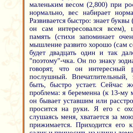
маленьким весом (2,800) при ро
нормально, вес набирает норма
Развивается быстро: знает буквы 
он сам интересовался всем), 
память (стихи запоминает очен
мышление развито хорошо (сам со
будет двадцать один и так дал
"поэтому"-чка. Он по знаку зод
говорят, что он интересный р
послушный. Впечатлительный, 
быть, быстро устает. Сейчас ж
проблема: я беременна (к 13-му м
он бывает уставшим или расстро
просится на руки. Я его с ох
слушаясь меня, хватается за м
прижимается. Приходится его 
садик и приносить из улицы домо