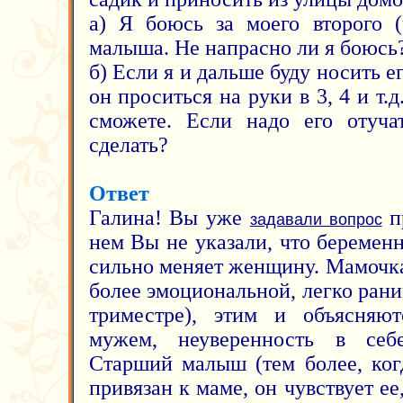
а) Я боюсь за моего второго 
малыша. Не напрасно ли я боюсь
б) Если я и дальше буду носить ег
он проситься на руки в 3, 4 и т.
сможете. Если надо его отуча
сделать?
Ответ
Галина! Вы уже
п
задавали вопрос
нем Вы не указали, что беременн
сильно меняет женщину. Мамочка
более эмоциональной, легко ран
триместре), этим и объясня
мужем, неуверенность в себ
Старший малыш (тем более, ког
привязан к маме, он чувствует ее