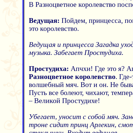
В Разноцветное королевство посп
Ведущая:
Пойдем, принцесса, по
это королевство.
Ведущая и принцесса Загадка ух
музыка. Забегает Простудиха.
Простудиха:
Апчхи! Где это я? А
Разноцветное королевство
. Где
волшебный мяч. Вот и он. Не быв
Пусть все болеют, чихают, темпе
– Великой Простудихе!
Убегает, уносит с собой мяч. За
троне сидит принц Арлекин, смо
стеклышки. Входит ведущая.