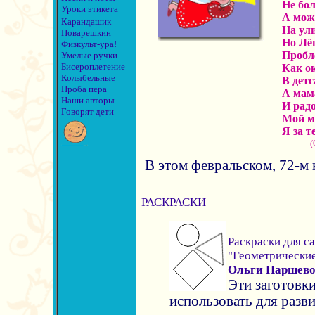
Не бо
Уроки этикета
А мож
Карандашик
На ул
Поварешкин
Но Лёш
Физкульт-ура!
Пробл
Умелые ручки
Бисероплетение
Как ок
Колыбельные
В дет
Проба пера
А мам
Наши авторы
И радо
Говорят дети
Мой м
Я за т
(
В этом февральском, 72-м 
РАСКРАСКИ
Раскраски для с
"Геометрически
Ольги Паршев
Эти заготовк
использовать для разв