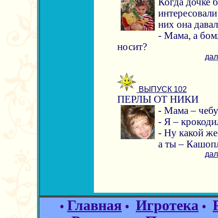
Когда дочке б
интересовали
них она давал
- Мама, а бом
носит?
дал
ВЫПУСК 102
ПЕРЛЫ ОТ НИКИ
- Мама – чебу
- Я – крокоди
- Ну какой же
а ты – Кашоп
дал
Главная
Игротека
•
•
•