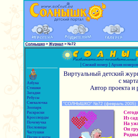
Солнышко
>
Журнал
> №72
|
|
Свежий номер
Архив номеров
Виртуальный детский жу
с марта
Азбука
Автор проекта и 
Стишки
Загадки
Ребусы
Смекалочка
"СОЛНЫШКО" №72 (февраль 2005)
Зоопарк
Сегод
Раскраски
Кроссворды
Из сад
Почемучка
На уж
Пословицы
Он гру
Частушки
Родны
Песни и ноты