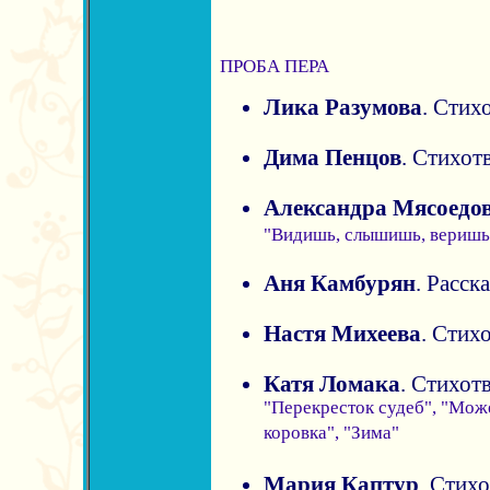
ПРОБА ПЕРА
Лика Разумова
. Стих
Дима Пенцов
. Стихот
Александра Мясоедо
"Видишь, слышишь, веришь
Аня Камбурян
. Расск
Настя Михеева
. Стих
Катя Ломака
. Стихот
"Перекресток судеб", "Может
коровка", "Зима"
Мария Каптур
. Стих