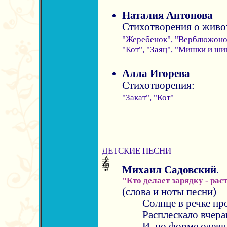
Наталия Антонова
Стихотворения о живо
"Жеребенок", "Верблюжонок
"Кот", "Заяц", "Мишки и ши
Алла Игорева
Стихотворения:
"Закат", "Кот"
ДЕТСКИЕ ПЕСНИ
Михаил Садовский
.
"Кто делает зарядку - рас
(слова и ноты песни)
Солнце в речке п
Расплескало вчер
И, по форме одевш