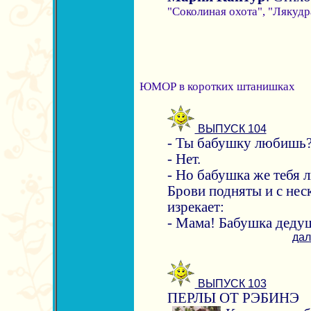
"Соколиная охота", "Лякудр
ЮМОР в коротких штанишках
ВЫПУСК 104
- Ты бабушку любишь
- Нет.
- Но бабушка же тебя л
Брови подняты и с не
изрекает:
- Мама! Бабушка деду
дал
ВЫПУСК 103
ПЕРЛЫ ОТ РЭБИНЭ