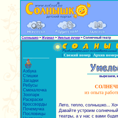
Солнышко
>
Журнал
>
Умелые ручки
> Солнечный театр
|
|
Свежий номер
Архив номер
Азбука
Стишки
вырезаем, 
Загадки
Ребусы
СОЛНЕЧ
Смекалочка
из опыта работ
Зоопарк
Раскраски
Кроссворды
Лето, тепло, солнышко... Х
Почемучка
Давайте устроим солнечный
Пословицы
театры, а у нас с вами буде