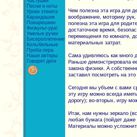
Частушки
Песни и ноты
Чем полезна эта игра для д
Уроки этикета
воображение, моторику рук, 
Карандашик
Поварешкин
полезна эта игра для родит
Физкульт-ура!
достаточное время, безопас
Умелые ручки
перемещения по комнате, д
Бисероплетение
материальных затрат.
Колыбельные
Проба пера
Сама удивляюсь как много д
Наши авторы
Говорят дети
Раньше демонстрировала ее
закона физики. А собствен
заставил посмотреть на это
Сегодня мы убъем с вами ср
эту игру можно всегда иметь
дорогу); во-вторых, игру мо
Итак, нам нужны зеркало (вс
любая бумага (пойдет даже 
Материалы можно усложнить