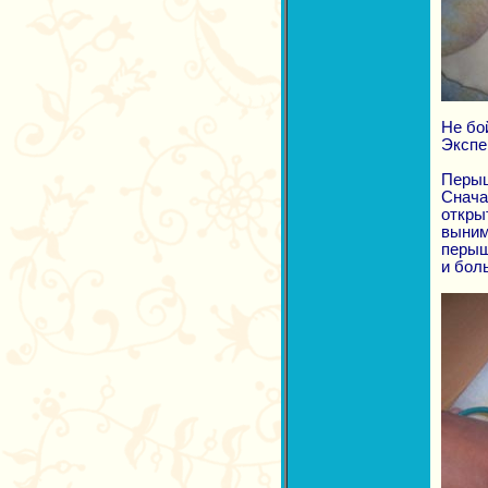
Не бо
Экспе
Перыш
Снача
откры
выним
перыш
и бол