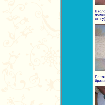
В гол
помощ
стену)
По та
брови