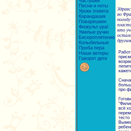
Частушки
Песни и ноты
Здрав
Уроки этикета
во Фра
Карандашик
погоду
Поварешкин
пласти
Физкульт-ура!
кто уч
Умелые ручки
остали
Бисероплетение
другим
Колыбельные
Проба пера
Работа
Наши авторы
присм
Говорят дети
возра
лепит
кажет
Снача
больш
про ф
Готов
"Фили
всё х
перем
тесто
Вымеш
ребен