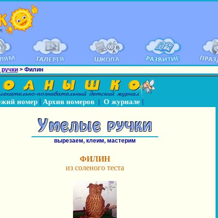
 ручки
> Филин
|
|
|
ежий номер
Архив номеров
О журнале
вырезаем, клеим, мастерим
ФИЛИН
из соленого теста