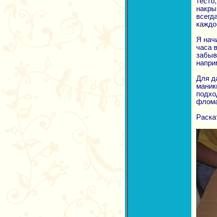
тесто
накры
всегд
каждо
Я нач
часа в
забыв
напри
Для д
маник
подхо
флома
Раска