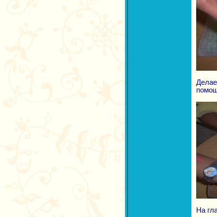
Делае
помощ
На гл