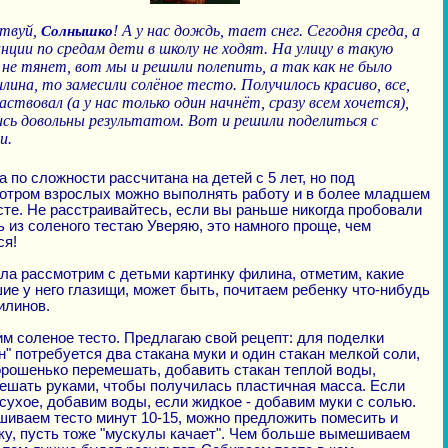
ствуй,
! А у нас дождь, тает снег. Сегодня среда, а
Солнышко
нции по средам дети в школу не ходят. На улицу в такую
 не тянет, вот мы и решили полепить, а так как не было
лина, то замесили солёное тесто. Получилось красиво, все,
аствовал (а у нас только один начнёт, сразу всем хочется),
сь довольны результатом. Вот и решили поделиться с
и.
 по сложности рассчитана на детей с 5 лет, но под
отром взрослых можно выполнять работу и в более младшем
сте. Не расстраивайтесь, если вы раньше никогда пробовали
ь из соленого тестаю Уверяю, это намного проще, чем
ся!
ла рассмотрим с детьми картинку филина, отметим, какие
ие у него глазищи, может быть, почитаем ребенку что-нибудь
илинов.
им соленое тесто. Предлагаю свой рецепт: для поделки
н" потребуется два стакана муки и один стакан мелкой соли,
орошенько перемешать, добавить стакан теплой воды,
ешать руками, чтобы получилась пластичная масса. Если
 сухое, добавим воды, если жидкое - добавим муки с солью.
иваем тесто минут 10-15, можно предложить помесить и
ку, пусть тоже "мускулы качает". Чем больше вымешиваем