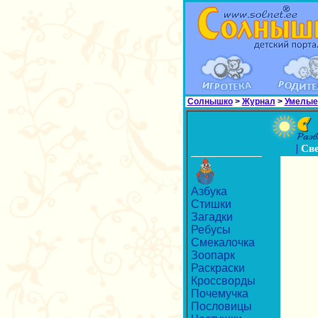
Солнышко
>
Журнал
>
Умелые
|
Св
Азбука
Стишки
Загадки
Ребусы
Смекалочка
Зоопарк
Раскраски
Кроссворды
Почемучка
Пословицы