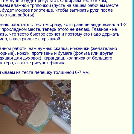
, тем лучше будет результат. Собираем тесто в ком,
ваем влажной тряпочкой (пусть на вашем рабочем месте
а будет мокрое полотенце, чтобы вытирать руки после
го этапа работы).
инаю работать с тестом сразу, хотя раньше выдерживала 1-2
 прохладном месте, теперь этого не делаю. Главное - не
ать, что тесто быстро сохнет и поэтому его надо держать,
мер, в кастрюльке с крышкой.
анной работы нам нужны: скалка, ножнички (желательно
юрные), ножик, противень и бумага (фольга или другая,
дящая для духовок), карандаш, колпaчок от большого
стера, а также рисунок филина.
тываем из теста лепешку толщиной 6-7 мм.