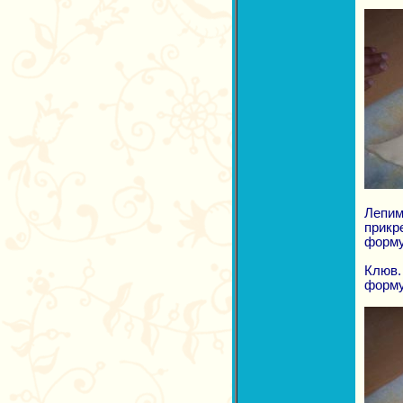
Лепим
прикр
форму
Клюв.
форму