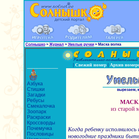
Солнышко
>
Журнал
>
Умелые ручки
> Маска волка
|
|
Свежий номер
Архив номер
Азбука
Стишки
вырезаем, 
Загадки
Ребусы
МАСК
Смекалочка
из старой 
Зоопарк
Раскраски
Кроссворды
Почемучка
Когда ребенку исполнилось 
Пословицы
новогодние праздники быть