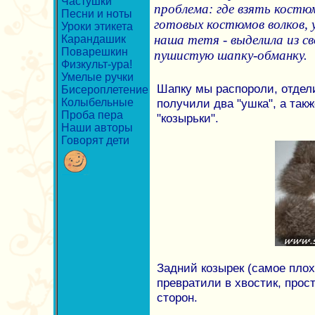
Частушки
проблема: где взять костюм
Песни и ноты
готовых костюмов волков, 
Уроки этикета
наша тетя - выделила из с
Карандашик
Поварешкин
пушистую шапку-обманку.
Физкульт-ура!
Умелые ручки
Шапку мы распороли, отдел
Бисероплетение
Колыбельные
получили два "ушка", а так
Проба пера
"козырьки".
Наши авторы
Говорят дети
Задний козырек (самое плох
превратили в хвостик, прос
сторон.