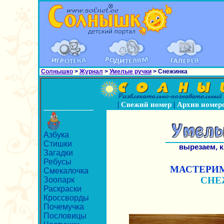
Солнышко
>
Журнал
>
Умелые ручки
> Снежинка
|
|
Свежий номер
Архив номер
Азбука
Стишки
вырезаем, 
Загадки
Ребусы
МАСТЕРИМ
Смекалочка
СНЕ
Зоопарк
Раскраски
Кроссворды
Почемучка
Пословицы