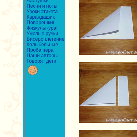
Частушки
Песни и ноты
Уроки этикета
Карандашик
Поварешкин
Физкульт-ура!
Умелые ручки
Бисероплетение
Колыбельные
Проба пера
Наши авторы
Говорят дети