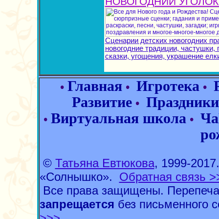
НОВОГОДНИЙ УГОЛОК
Сценарии детских новогодних пр
новогодние традиции, частушки, п
сказки, угощения, украшение елки
Главная
Игротека
•
•
•
Развитие
Праздники
•
Виртуальная школа
Ча
•
•
ро
©
Татьяна Евтюкова
, 1999-201
«Солнышко».
Обратная связь >
Все права защищены. Перепеча
запрещается
без письменного с
>>>