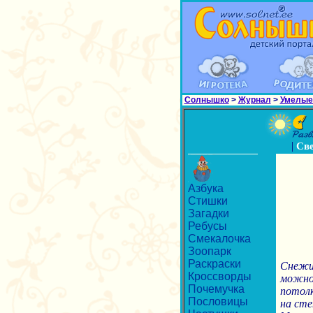
Солнышко
>
Журнал
>
Умелые
|
Св
Азбука
Стишки
Загадки
Ребусы
Смекалочка
Зоопарк
Раскраски
Снежин
Кроссворды
можно 
Почемучка
потолк
Пословицы
на сте