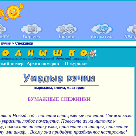
 ручки
> Снежинки
|
|
|
ежий номер
Архив номеров
О журнале
вырезаем, клеим, мастерим
БУМАЖНЫЕ СНЕЖИНКИ
ки и Новый год - понятия неразрывные понятия. Снежинками
украсить любое помещение. Повесьте их на ниточке к
у, положите на ветку елки, приколите на шторы, приклейте
ну или шкаф... Всему они придадут праздничное настроение!