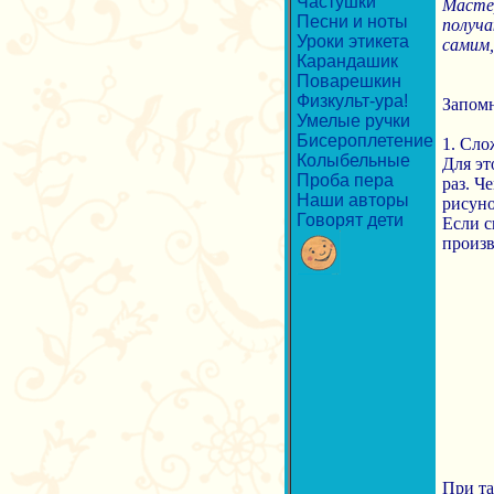
Частушки
Мастер
Песни и ноты
получа
Уроки этикета
самим,
Карандашик
Поварешкин
Физкульт-ура!
Запомн
Умелые ручки
Бисероплетение
1. Сло
Колыбельные
Для эт
Проба пера
раз. Ч
Наши авторы
рисуно
Говорят дети
Если с
произв
При та