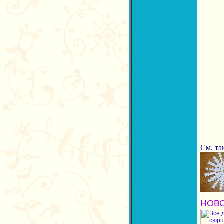
См. та
НОВО