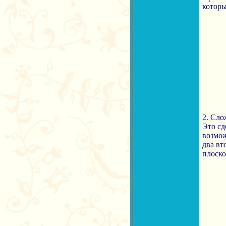
которы
2. Сло
Это сд
возмож
два вт
плоско