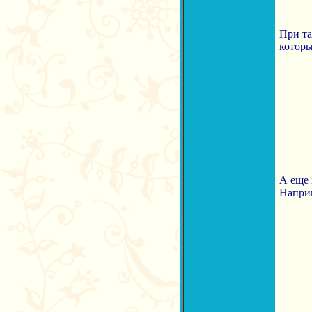
При та
которы
А еще 
Наприм