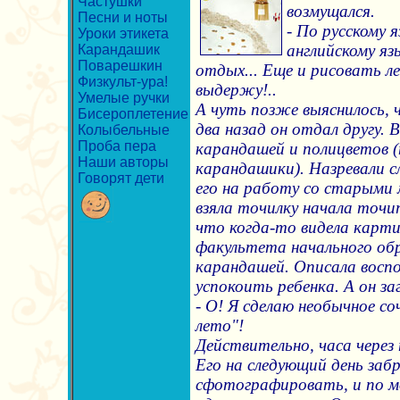
Частушки
возмущался.
Песни и ноты
- По русскому я
Уроки этикета
английскому яз
Карандашик
Поварешкин
отдых... Еще и рисовать ле
Физкульт-ура!
выдержу!..
Умелые ручки
А чуть позже выяснилось, 
Бисероплетение
два назад он отдал другу. 
Колыбельные
Проба пера
карандашей и полицветов 
Наши авторы
карандашики). Назревали с
Говорят дети
его на работу со старыми
взяла точилку начала точи
что когда-то видела карти
факультета начального обр
карандашей. Описала воспо
успокоить ребенка. А он заг
- О! Я сделаю необычное со
лето"!
Действительно, часа через
Его на следующий день забр
сфотографировать, и по мо