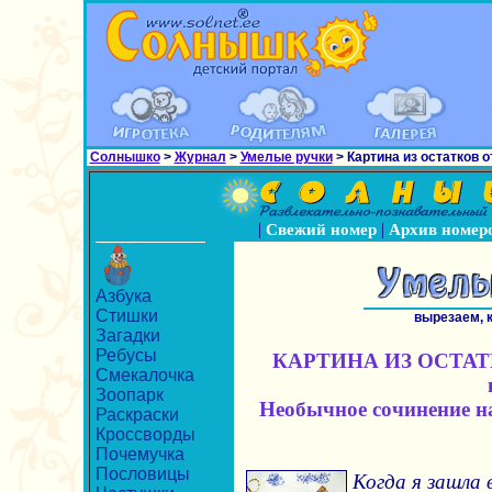
Солнышко
>
Журнал
>
Умелые ручки
> Картина из остатков 
|
|
Свежий номер
Архив номер
Азбука
Стишки
вырезаем, 
Загадки
Ребусы
КАРТИНА ИЗ ОСТАТ
Смекалочка
Зоопарк
Необычное сочинение на
Раскраски
Кроссворды
Почемучка
Пословицы
Когда я зашла 