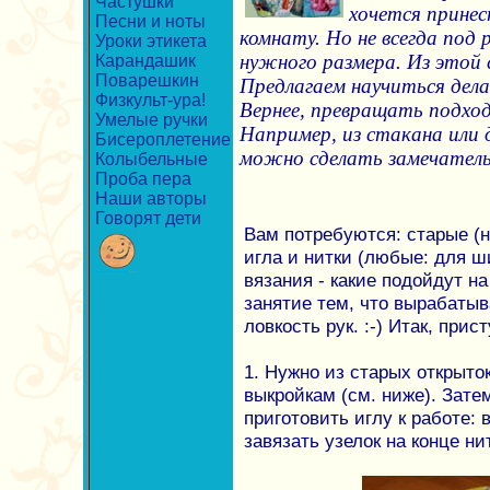
Частушки
хочется принес
Песни и ноты
комнату. Но не всегда под 
Уроки этикета
нужного размера. Из этой 
Карандашик
Поварешкин
Предлагаем научиться дела
Физкульт-ура!
Вернее, превращать подхо
Умелые ручки
Например, из стакана или
Бисероплетение
можно сделать замечательн
Колыбельные
Проба пера
Наши авторы
Говорят дети
Вам потребуются: старые (н
игла и нитки (любые: для ш
вязания - какие подойдут на
занятие тем, что вырабатыв
ловкость рук. :-) Итак, прис
1. Нужно из старых открыто
выкройкам (см. ниже). Зате
приготовить иглу к работе: 
завязать узелок на конце ни