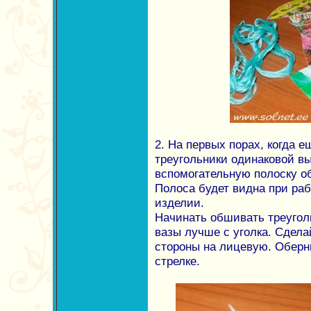
2. На первых порах, когда е
треугольники одинаковой вы
вспомогательную полоску о
Полоса будет видна при раб
изделии.
Начинать обшивать треуго
вазы лучше с уголка. Сдела
стороны на лицевую. Оберни
стрелке.