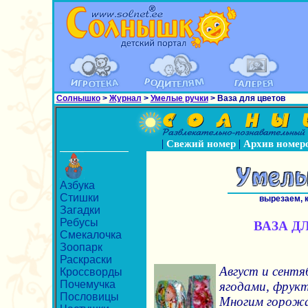
Солнышко
>
Журнал
>
Умелые ручки
> Ваза для цветов
|
|
Свежий номер
Архив номер
Азбука
Стишки
вырезаем, 
Загадки
Ребусы
ВАЗА Д
Смекалочка
Зоопарк
Раскраски
Август и сентя
Кроссворды
Почемучка
ягодами, фрукт
Пословицы
Многим горожа