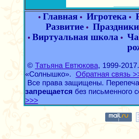
Главная
Игротека
•
•
•
Развитие
Праздники
•
Виртуальная школа
Ча
•
•
ро
©
Татьяна Евтюкова
, 1999-201
«Солнышко».
Обратная связь >
Все права защищены. Перепеча
запрещается
без письменного с
>>>