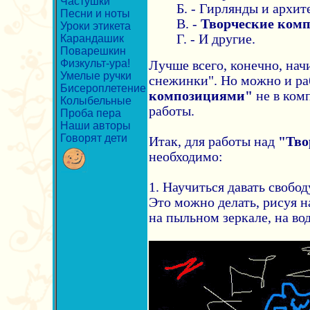
Частушки
Б. - Гирлянды и архи
Песни и ноты
В. -
Творческие комп
Уроки этикета
Г. - И другие.
Карандашик
Поварешкин
Физкульт-ура!
Лучше всего, конечно, нач
Умелые ручки
снежинки". Но можно и ра
Бисероплетение
композициями"
не в ком
Колыбельные
работы.
Проба пера
Наши авторы
Говорят дети
Итак, для работы над
"Тво
необходимо:
1. Научиться давать свобод
Это можно делать, рисуя н
на пыльном зеркале, на вод