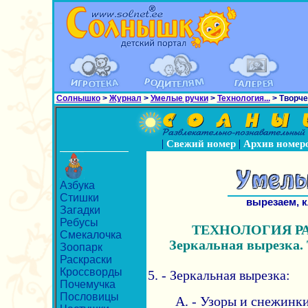
Солнышко
>
Журнал
>
Умелые ручки
>
Технология...
> Творче
|
|
Свежий номер
Архив номер
Азбука
Стишки
вырезаем, 
Загадки
Ребусы
ТЕХНОЛОГИЯ Р
Смекалочка
Зеркальная вырезка.
Зоопарк
Раскраски
Кроссворды
5. - Зеркальная вырезка:
Почемучка
Пословицы
А. - Узоры и снежинки