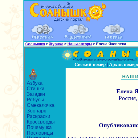
Солнышко
>
Журнал
>
Наши авторы
> Елена Яковлева
|
|
Свежий номер
Архив номер
НАШИ
Азбука
Стишки
Елена
Загадки
Россия,
Ребусы
Смекалочка
Зоопарк
Раскраски
Кроссворды
Опубликован
Почемучка
Пословицы