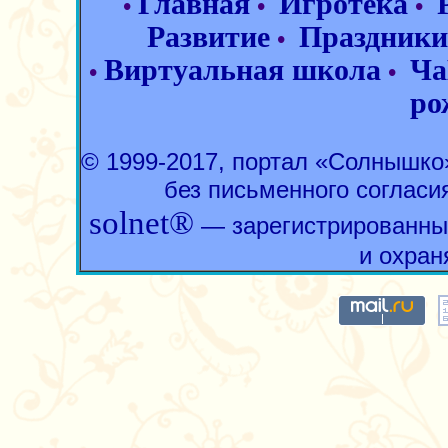
Главная
Игротека
•
•
•
Развитие
Праздники
•
Виртуальная школа
Ча
•
•
ро
© 1999-2017, портал «Солнышк
без письменного согласи
solnet®
— зарегистрированны
и охран