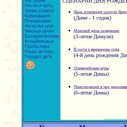
СЦЕНАРИИ ДНЯ РОЖДЕ
Частушки
Песни и ноты
Уроки этикета
День рождения сынули Дим
Карандашик
(Диме - 1 годик)
Поварешкин
Физкульт-ура!
Морской день рождения
Умелые ручки
(3-летие Димули)
Бисероплетение
Колыбельные
Проба пера
В гости к временам года
Наши авторы
(4-й день рождения Д
Говорят дети
Олимпийские игры
(5-летие Димы)
Приключения в эру динозав
(6-летие Димы)