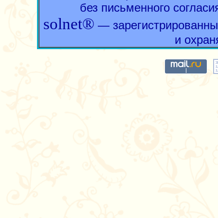
без письменного согласи
solnet®
— зарегистрированны
и охран