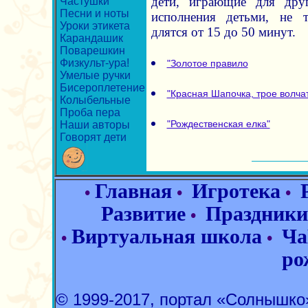
дети, играющие для дру
Частушки
Песни и ноты
исполнения детьми, не 
Уроки этикета
длятся от 15 до 50 минут.
Карандашик
Поварешкин
Физкульт-ура!
"Золотое правило
Умелые ручки
Бисероплетение
"Красная Шапочка, трое волчат
Колыбельные
Проба пера
"Рождественская елка"
Наши авторы
Говорят дети
Главная
Игротека
•
•
•
Развитие
Праздники
•
Виртуальная школа
Ча
•
•
ро
© 1999-2017, портал «Солнышк