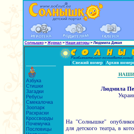
Солнышко
>
Журнал
>
Наши авторы
> Людмила Дикая
|
|
Свежий номер
Архив номер
НАШИ
Азбука
Стишки
Людмила П
Загадки
Украин
Ребусы
Смекалочка
Зоопарк
Раскраски
Кроссворды
На "Солнышке" опубликов
Почемучка
для детского театра, в ко
Пословицы