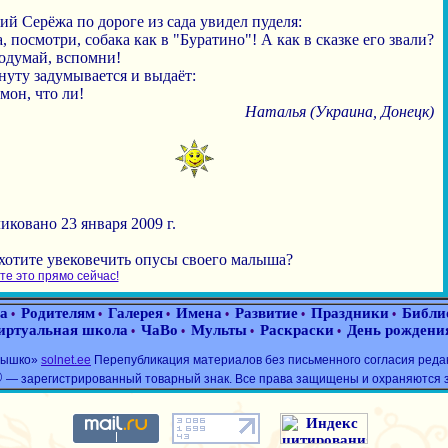
ий Серёжа по дороге из сада увидел пуделя:
, посмотри, собака как в "Буратино"! А как в сказке его звали?
подумай, вспомни!
нуту задумывается и выдаёт:
мон, что ли!
Наталья (Украина, Донецк)
ковано 23 января 2009 г.
хотите увековечить опусы своего малыша?
е это прямо сейчас!
а
Родителям
Галерея
Имена
Развитие
Праздники
Библи
•
•
•
•
•
•
иртуальная школа
ЧаВо
Мульты
Раскраски
День рождени
•
•
•
•
лнышко»
solnet.ee
Перепубликация материалов без письменного согласия реда
®
— зарегистрированный товарный знак. Все права защищены и охраняются 