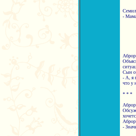
Семиле
- Мама
Аброрч
Объясн
ситуа
Сын о
- А, 
что у 
* * *
Аброрч
Обсуж
хочетс
Аброр
- Знач