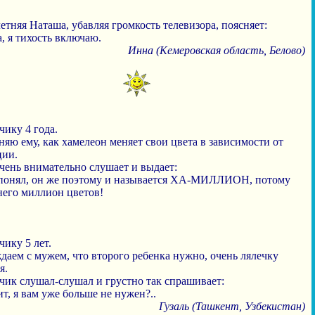
тняя Наташа, убавляя громкость телевизора, поясняет:
, я тихость включаю.
Инна (Кемеровская область, Белово)
ику 4 года.
яю ему, как хамелеон меняет свои цвета в зависимости от
ции.
чень внимательно слушает и выдает:
я понял, он же поэтому и называется ХА-МИЛЛИОН, потому
него миллион цветов!
ику 5 лет.
даем с мужем, что второго ребенка нужно, очень лялечку
я.
чик слушал-слушал и грустно так спрашивает:
ит, я вам уже больше не нужен?..
Гузаль (Ташкент, Узбекистан)