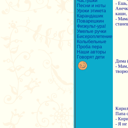
Частушки
- Ешь,
Песни и ноты
Анечк
Уроки этикета
каши,
Карандашик
- Мама
Поварешкин
стане
Физкульт-ура!
Умелые ручки
Бисероплетение
Колыбельные
Проба пера
Наши авторы
Говорят дети
Дима (
- Мам,
творю
Кирилл
Папа 
- Кири
- Я не