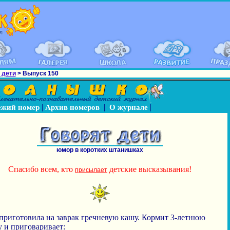
 дети
> Выпуск 150
|
|
|
ежий номер
Архив номеров
О журнале
юмор в коротких штанишках
Спасибо всем, кто
детские высказывания!
присылает
приготовила на заврак гречневую кашу. Кормит 3-летнюю
 и приговаривает: