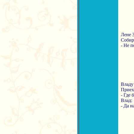
Лене 3
Собира
- Не п
Владу 
Приех
- Где 
Влад:
- Да 