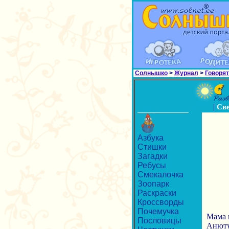
Солнышко
>
Журнал
>
Говорят
|
Св
Азбука
Стишки
Загадки
Ребусы
Смекалочка
Зоопарк
Раскраски
Кроссворды
Почемучка
Мама 
Пословицы
Анюту