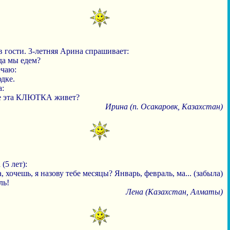
 гости. 3-летняя Арина спрашивает:
да мы едем?
ечаю:
дке.
:
де эта КЛЮТКА живет?
Ирина (п. Осакаровк, Казахстан)
(5 лет):
, хочешь, я назову тебе месяцы? Январь, февраль, ма... (забыла)
ль!
Лена (Казахстан, Алматы)