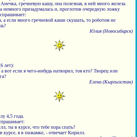
 Анечка, гречневую кашу, она полезная, в ней много железа.
а немного призадумалась и, проглотив очередную ложку
 спрашивает:
, а если много гречневой каши скушать, то роботом не
шь?
Юлия (Новосибирск)
6 лет):
 а вот если я чего-нибудь натворил, тоя кто? Творец или
га?
Елена (Кыргызстан)
у 4,5 года.
спрашивает:
лл, ты в курсе, что тебе пора спать?
 в курсе, я в пижамке, - отвечает Кирилл.