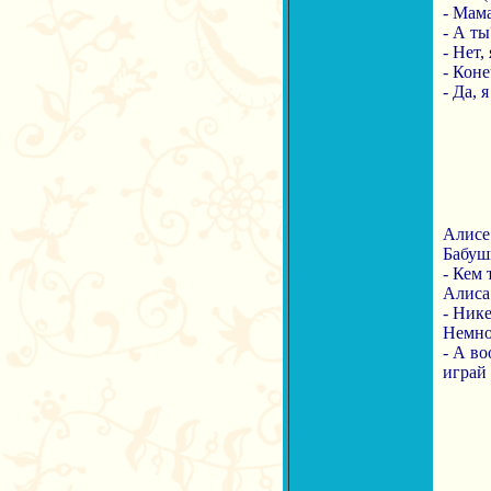
- Мама
- А ты
- Нет, 
- Коне
- Да, 
Алисе 
Бабуш
- Кем 
Алиса 
- Нике
Немно
- А во
играй 