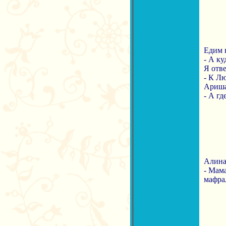
Едим в
- А ку
Я отв
- К Лю
Ариша
- А г
Алина 
- Мама
мафра