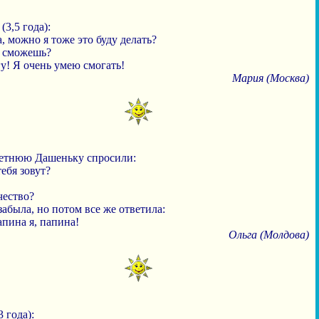
(3,5 года):
, можно я тоже это буду делать?
ы сможешь?
у! Я очень умею смогать!
Мария (Москва)
етнюю Дашеньку спросили:
тебя зовут?
.
чество?
абыла, но потом все же ответила:
апина я, папина!
Ольга (Молдова)
3 года):