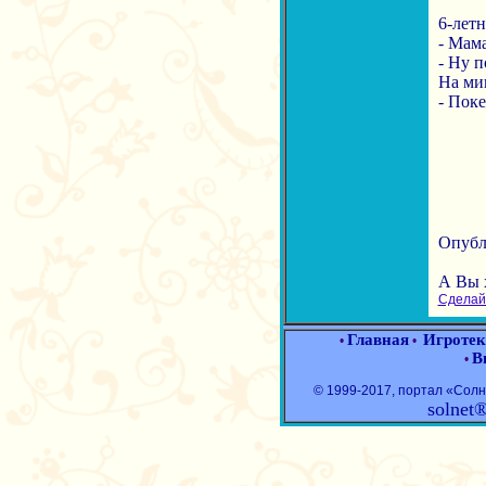
6-летн
- Мама
- Ну 
На ми
- Поке
Опубли
А Вы 
Сделайт
Главная
Игротек
•
•
В
•
© 1999-2017, портал «Со
solnet