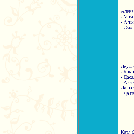
Алена 
- Мама
- А т
- Смог
Двухл
- Как 
- Дася
- А от
Даша з
- Да п
Катя (