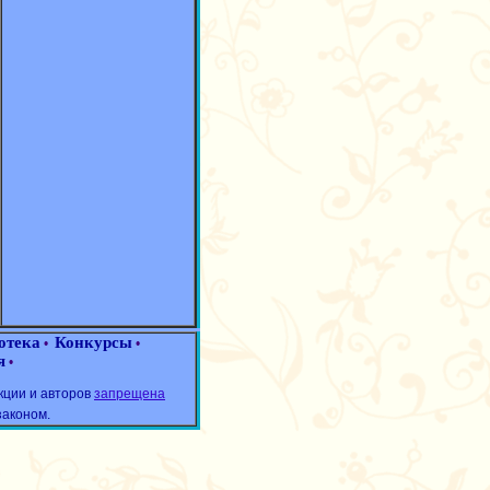
отека
Конкурсы
•
•
я
•
кции и авторов
запрещена
законом.