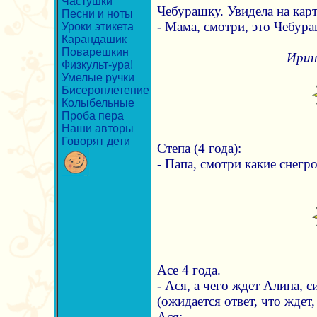
Частушки
Чебурашку. Увидела на кар
Песни и ноты
- Мама, смотри, это Чебур
Уроки этикета
Карандашик
Поварешкин
Ирин
Физкульт-ура!
Умелые ручки
Бисероплетение
Колыбельные
Проба пера
Наши авторы
Говорят дети
Степа (4 года):
- Папа, смотри какие снегр
Асе 4 года.
- Ася, а чего ждет Алина, с
(ожидается ответ, что ждет,
Ася: