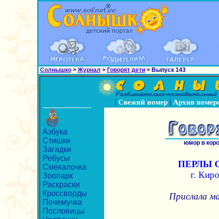
Солнышко
>
Журнал
>
Говорят дети
> Выпуск 143
|
|
Свежий номер
Архив номер
Азбука
Стишки
юмор в кор
Загадки
Ребусы
ПЕРЛЫ 
Смекалочка
г. Кир
Зоопарк
Раскраски
Кроссворды
Прислала м
Почемучка
Пословицы