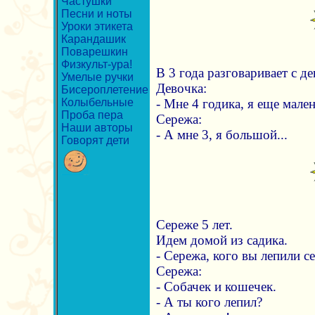
Частушки
Песни и ноты
Уроки этикета
Карандашик
Поварешкин
Физкульт-ура!
В 3 года разговаривает с де
Умелые ручки
Девочка:
Бисероплетение
Колыбельные
- Мне 4 годика, я еще мален
Проба пера
Сережа:
Наши авторы
- А мне 3, я большой...
Говорят дети
Сереже 5 лет.
Идем домой из садика.
- Сережа, кого вы лепили с
Сережа:
- Собачек и кошечек.
- А ты кого лепил?