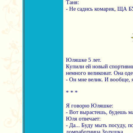
Таня:
- Не садись комарик, ЩА
Юляшке 5 лет.
Купили ей новый спортивны
немного великоват. Она одев
- Он мне велик. И вообще, я
* * *
Я говорю Юляшке:
- Вот вырастешь, будешь м
Юля отвечает:
- Да... Буду мыть посуду, п
домработница Золушка.