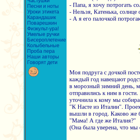
Частушки
- Папа, я хочу потрогать со
Песни и ноты
- Нельзя, Катенька, солнце 
Уроки этикета
Карандашик
- А я его палочкой потрога
Поварешкин
Физкульт-ура!
Умелые ручки
Бисероплетение
Колыбельные
Проба пера
Наши авторы
Говорят дети
Моя подруга с дочкой пост
каждый год навещают родс
в морозный зимний день, м
отправились к ним в гости.
уточнила к кому мы собирае
"К Насте из Италии". Прое
вышли в город. Каково же 
"Мама! А где же Италия?"
(Она была уверена, что мы 