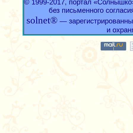
© 1999-2017, портал «Солнышк
без письменного согласи
solnet®
— зарегистрированны
и охран