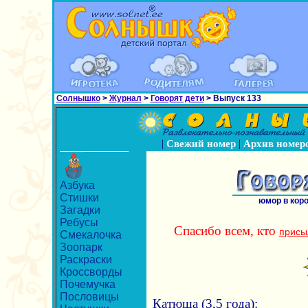
Солнышко
>
Журнал
>
Говорят дети
> Выпуск 133
|
|
Свежий номер
Архив номер
Азбука
Стишки
юмор в кор
Загадки
Ребусы
Спасибо всем, кто
присы
Смекалочка
Зоопарк
Раскраски
Кроссворды
Почемучка
Пословицы
Катюша (3,5 года):