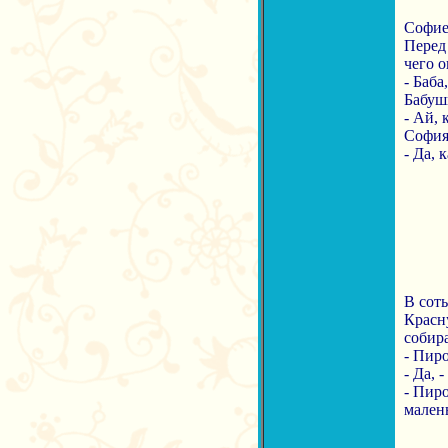
Софие 
Перед
чего о
- Баба
Бабуш
- Ай, 
София
- Да, 
В сот
Красн
собир
- Пир
- Да, 
- Пиро
мален