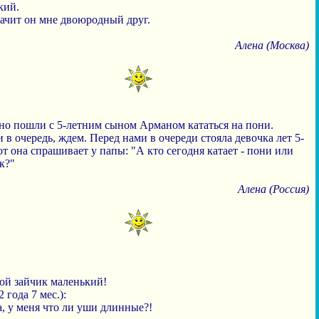
кий.
начит он мне двоюродный друг.
Алена (Москва)
но пошли с 5-летним сыном Арманом кататься на пони.
 в очередь, ждем. Перед нами в очереди стояла девочка лет 5-
от она спрашивает у папы: "А кто сегодня катает - пони или
к?"
Алена (Россия)
мой зайчик маленький!
2 года 7 мес.):
, у меня что ли уши длинные?!