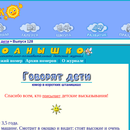
 дети
> Выпуск 128
|
|
|
ежий номер
Архив номеров
О журнале
юмор в коротких штанишках
Спасибо всем, кто
детские высказывания!
присылает
3,5 года.
 машине. Смотрит в окошко и видит: стоят высокие и очень