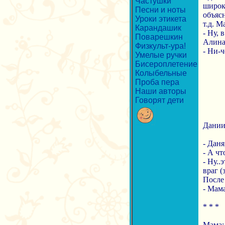
Частушки
широк
Песни и ноты
объясн
Уроки этикета
т.д. М
Карандашик
- Ну, 
Поварешкин
Алина 
Физкульт-ура!
- Ни-ч
Умелые ручки
Бисероплетение
Колыбельные
Проба пера
Наши авторы
Говорят дети
Даниил
- Даня
- А чт
- Ну..
враг (
После 
- Мама
* * *
Мама: