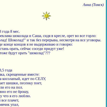
Анна (Томск)
 года 8 мес.
еклама шоколада и Саша, сидя в кресле, орет во все горло:
ад! Шоколад!" и так без перерыва, несмотря на все уговоры.
це конце концов я не выдерживаю и говорю:
стань орать, сейчас соседи придут уже!
 тоже будут орать "шоколад"???
,5 года
шка, скрещенные вместе:
 косолапый, идет по СЕЛУ,
ает шишки, песенку поет,
и его на пол.
вно его не брошу,
у что я его люблю.
 все плачет,
мячик упал,