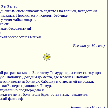
2 г. 3 мес.
 дневным сном отказалась садиться на горшок, вследствии
писалась. Проснулась и говорит бабушке:
, у меня майка мокрая.
ка ей:
какая бессовестная!
:
какая бессовестная майка!
Евгения (г. Москва)
ый раз рассказываю 3-летнему Тимуру перед сном сказку про
ую Шапочку. Доходим до места, где Красная Шапочка
ается навестить больную бабушку и отнести ей пирожки.
ожки? - переспрашивает Тимур.
- удивленно подтверждаю я.
жки не лечат боль. Боль будет оставаться, - заключает
ький философ.
Екатерина (Москва)