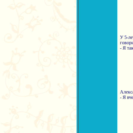
У 5-ле
говори
- Я та
Алекса
- Я вч