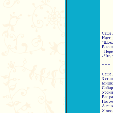
Саше 3
Идет р
"Шокол
В кон
- Пере
- Что,
* * *
Саше 3
3 сти
Мишка
Собир
Уронил
Все ра
Потом
А таня
У нее 