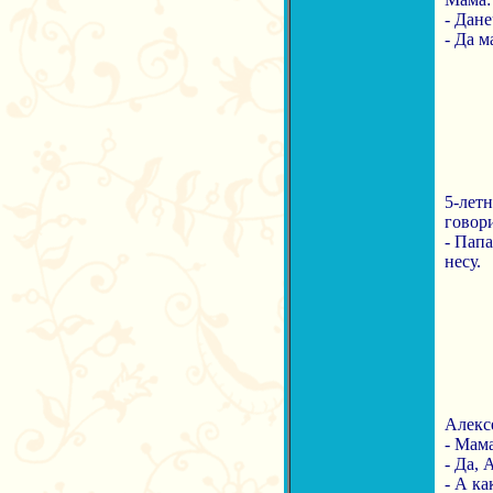
- Дане
- Да 
5-летн
говори
- Папа
несу.
Алексе
- Мама
- Да, 
- А ка