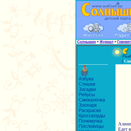
Солнышко
>
Журнал
>
Говорят
|
Св
Азбука
Стишки
Загадки
Ребусы
Смекалочка
Зоопарк
Раскраски
Кроссворды
Почемучка
Алине 
Пословицы
Едет в