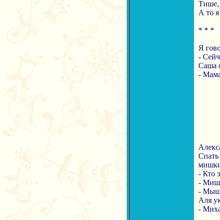
Тише, 
А то я
* * *
Я гов
- Сейч
Саша 
- Мама
Алекса
Спать
мишки
- Кто 
- Миши
- Мыш
Аля у
- Мих