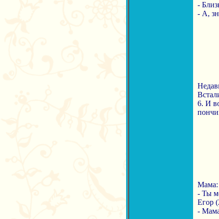
- Близ
- А, з
Недав
Встали
6. И в
пончи
Мама:
- Ты 
Егор (
- Мама