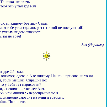
Танечка, не плачь
 тебя кину там где мяч
орю младшему братику Саши:
ас я тебе укол сделаю, раз ты такой не послушный!
с умным видом отвечает:
, ты не врач!
Аня (Израиль)
ндре 2,5 года.
 ложимся, одеваю Але пижаму. На ней нарисованы то ли
, то ли мышки. Спрашиваю:
это у Тебя тут нарисован?
, - невнятно отвечает Аля.
ки или мишки? - переспрашиваю я.
коризненно смотрит на меня и говорит:
айлы Потапычи.