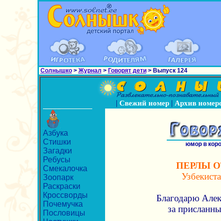
Солнышко
>
Журнал
>
Говорят дети
> Выпуск 124
|
|
Свежий номер
Архив номер
Азбука
Стишки
юмор в кор
Загадки
Ребусы
ПЕРЛЫ О
Смекалочка
Узбекиста
Зоопарк
Раскраски
Кроссворды
Благодарю Алек
Почемучка
за присланны
Пословицы