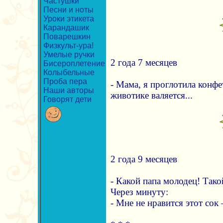
Частушки
Песни и ноты
Уроки этикета
Карандашик
Поварешкин
Физкульт-ура!
Умелые ручки
2 года 7 месяцев
Бисероплетение
Колыбельные
Проба пера
- Мама, я проглотила конфет
Наши авторы
животике валяется...
Говорят дети
2 года 9 месяцев
- Какой папа молодец! Тако
Через минуту:
- Мне не нравится этот сок 