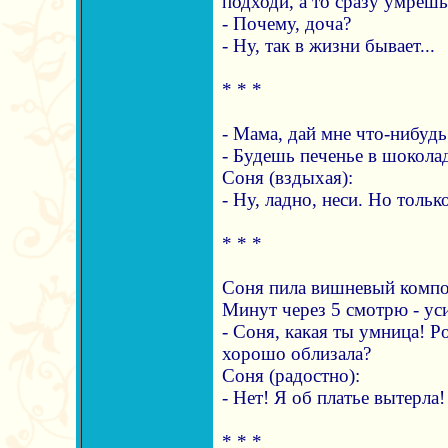
подходи, а то сразу умрешь
- Почему, доча?
- Ну, так в жизни бывает...
* * *
- Мама, дай мне что-нибудь
- Будешь печенье в шокола
Соня (вздыхая):
- Ну, ладно, неси. Но тольк
* * *
Соня пила вишневый компот
Минут через 5 смотрю - уси
- Соня, какая ты умница! Р
хорошо облизала?
Соня (радостно):
- Нет! Я об платье вытерла!
* * *