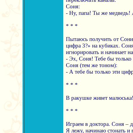
Соня:
- Ну, папа! Ты же медведь!
* * *
Пытаюсь получить от Сони 
цифра 3?» на кубиках. Соня
игнорировать и начинает н
- Эх, Соня! Тебе бы только
Соня (тем же тоном):
- А тебе бы только эти циф
* * *
В ракушке живет малюська
* * *
Играем в доктора. Соня – д
Я лежу, начинаю стонать и 