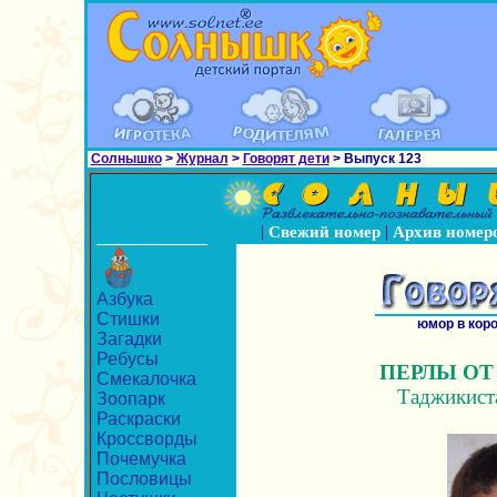
Солнышко
>
Журнал
>
Говорят дети
> Выпуск 123
|
|
Свежий номер
Архив номер
Азбука
Стишки
юмор в кор
Загадки
Ребусы
ПЕРЛЫ ОТ
Смекалочка
Таджикиста
Зоопарк
Раскраски
Кроссворды
Почемучка
Пословицы