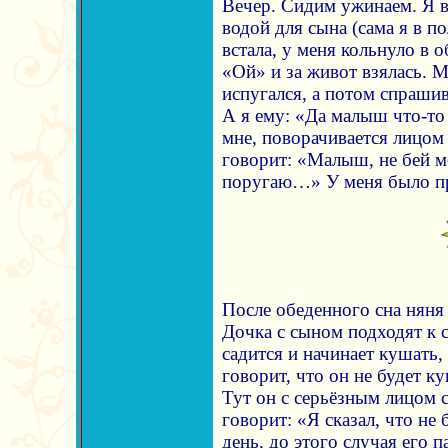
Вечер. Сидим ужинаем. Я в
водой для сына (сама я в по
встала, у меня кольнуло в о
«Ой» и за живот взялась. 
испугался, а потом спрашив
А я ему: «Да малыш что-то 
мне, поворачивается лицом
говорит: «Малыш, не бей мо
поругаю…» У меня было пр
После обеденного сна няня 
Дочка с сыном подходят к 
садится и начинает кушать,
говорит, что он не будет ку
Тут он с серьёзным лицом с
говорит: «Я сказал, что не 
день, до этого случая его 