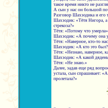
такое время никто не разгля
А сын у нас он большой по
Разговор Шахзодика и его т
Шахзодик: «Тётя Нигора, а
стрекоза?»
Тётя: «Потому что умерла»
Шахзодик: «А почему она 
Тётя: «Наверное, кто-то на
Шахзодик: «А кто это был?
Тётя: «Незнаю, наверное, к
Шахзодик: «А какой дяден
Тётя: «Не знаю.»
Далее, задав еще ряд вопро
устала, сын спрашивает: «А
пролетала?»