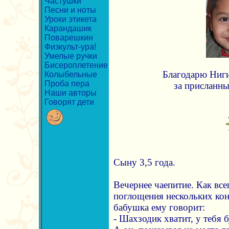
Частушки
Песни и ноты
Уроки этикета
Карандашик
Поварешкин
Физкульт-ура!
Умелые ручки
Бисероплетение
Благодарю Ниги
Колыбельные
Проба пера
за присланны
Наши авторы
Говорят дети
Сыну 3,5 года.
Вечернее чаепитие. Как всег
поглощения нескольких кон
бабушка ему говорит:
- Шахзодик хватит, у тебя 