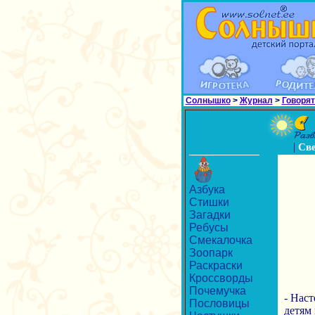
Солнышко
>
Журнал
>
Говорят
|
Св
Азбука
Стишки
Загадки
Ребусы
Смекалочка
Зоопарк
Раскраски
Кроссворды
Почемучка
- Наст
Пословицы
детям