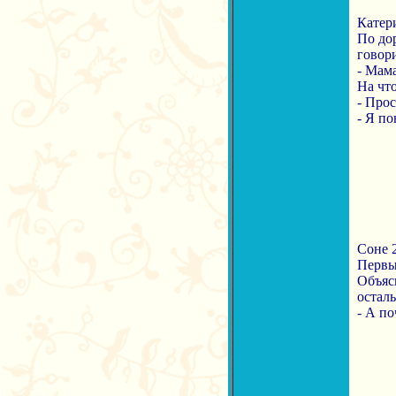
Катери
По до
говори
- Мама
На что
- Прос
- Я по
Соне 2
Первый
Объясн
остал
- А по