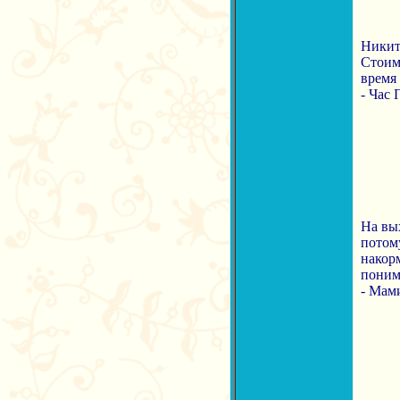
Никите
Стоим 
время 
- Час 
На вы
потом
накорм
поним
- Мам