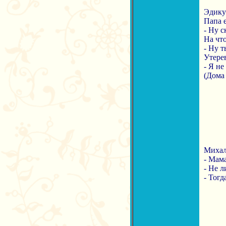
Эдику 
Папа е
- Ну с
На что
- Ну т
Утерев
- Я не
(Дома 
Михаль
- Мама
- Не л
- Тогд