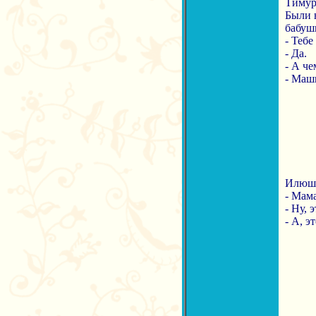
Тимурк
Были в
бабуш
- Тебе
- Да.
- А че
- Маш
Илюша 
- Мама
- Ну, 
- А, э