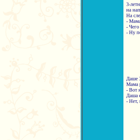
3-летн
на на
На сле
- Мама
- Чего
- Ну п
Даше 3
Мама р
- Вот 
Даша с
- Нет,