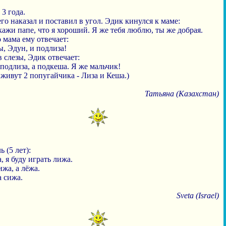
3 года.
го наказал и поставил в угол. Эдик кинулся к маме:
кажи папе, что я хороший. Я же тебя люблю, ты же добрая.
 мама ему отвечает:
ы, Эдун, и подлиза!
 слезы, Эдик отвечает:
 подлиза, а подкеша. Я же мальчик!
живут 2 попугайчика - Лиза и Кеша.)
Татьяна (Казахстан)
 (5 лет):
, я буду играть лижа.
ижа, а лёжа.
а сижа.
Sveta (Israel)