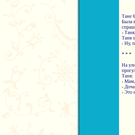
Тане 6
Была 
спраш
- Таня
Таня о
- Ну,
* * *
На ули
прогул
Таня:
- Мам,
- Доча
- Это 