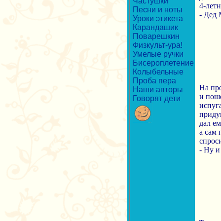
Частушки
4-летн
Песни и ноты
- Дед 
Уроки этикета
Карандашик
Поварешкин
Физкульт-ура!
Умелые ручки
Бисероплетение
Колыбельные
Проба пера
На пр
Наши авторы
и поше
Говорят дети
испуга
придум
дал ем
а сам 
спрос
- Ну и