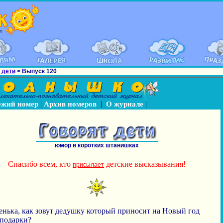
 дети
> Выпуск 120
|
|
|
ежий номер
Архив номеров
О журнале
юмор в коротких штанишках
Спасибо всем, кто
детские высказывания!
присылает
енька, как зовут дедушку который приносит на Новый год
 подарки?