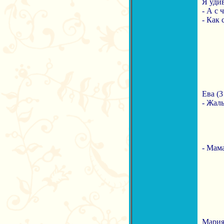
Я удив
- А с 
- Как 
Ева (3
- Жаль
- Мама
Мария 