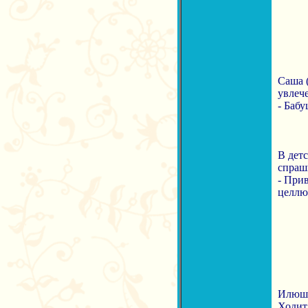
Саша (
увлече
- Бабу
В дет
спраш
- Прив
целлюл
Илюше
Ходит 