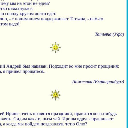
чему мы на этой не едем?
тко отмахнулась:
по городу кругом долго едет.
чно, - с пониманием поддерживает Татьяна, - нам-то
атом надо!
Татьяна (Уфа)
ний Андрей был наказан. Подходит ко мне просит прощения:
, я пришел прощаться...
Анжелика (Екатеринбург)
ей Ирише очень нравятся праздники, нравится кого-нибудь
влять. Сидим как-то, пьем чай. Ириша вдруг спрашивает:
а, а когда мы пойдем поздравлять тетю Олю?