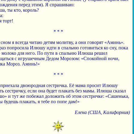
рождения перед этим). Я спрашиваю:
а, ты кто, король?
а:
я торт!
* * *
сном я всегда читаю детям молитву, а они говорят «Аминь».
раз попросила Илюшу идти в спальню готовиться ко сну, пока
ю молоко для него. По пути в спальню Илюша решил
щаться с игрушечным Дедом Морозом: «Спокойной ночи,
ка Мороз. Аминь!»
* * *
 приехала двоюродная сестричка. Её мама просит Илюшу
ь сестричку, если она будет плакать без мамы. Илюша сказал
шо» и тут же побежал доложить об этом сестричке: «Сашенька,
ы будешь плакать, я тебе по попе дам!»
Елена (США, Калифорния)