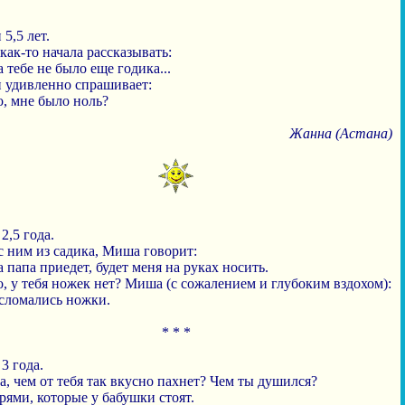
5,5 лет.
как-то начала рассказывать:
а тебе не было еще годика...
 удивленно спрашивает:
о, мне было ноль?
Жанна (Астана)
2,5 года.
с ним из садика, Миша говорит:
а папа приедет, будет меня на руках носить.
о, у тебя ножек нет? Миша (с сожалением и глубоким вздохом):
 сломались ножки.
* * *
3 года.
, чем от тебя так вкусно пахнет? Чем ты душился?
рями, которые у бабушки стоят.