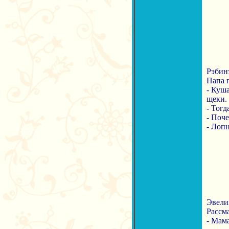
Рэбинэ
Папа г
- Куша
щеки.
- Тогд
- Поч
- Лопн
Эвелин
Рассма
- Мама