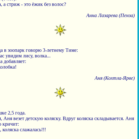
, а стриж - это ёжик без волос?
Анна Лазарева (Пенза)
а в зоопарк говорю 3-летнему Тиме:
ас увидим лису, волка...
а добавляет:
 колобка!
Аня (Кохтла-Ярве)
ке 2,5 года.
, Аня везет детскую коляску. Вдруг коляска складывается. Аня
о кричит:
, коляска слажалась!!!