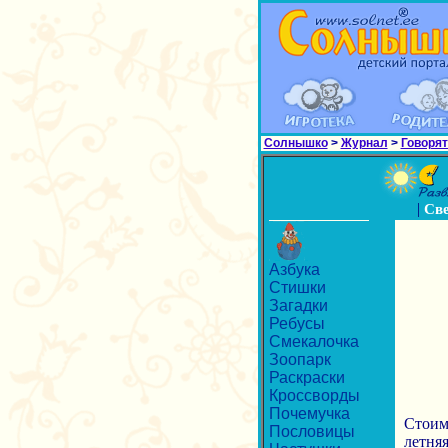
Солнышко
>
Журнал
>
Говорят
|
Св
Азбука
Стишки
Загадки
Ребусы
Смекалочка
Зоопарк
Раскраски
Кроссворды
Почемучка
Стоим 
Пословицы
летняя