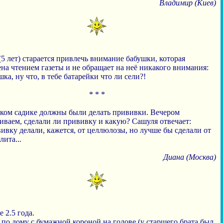
Владимир (Киев)
5 лет) старается привлечь внимание бабушки, которая
на чтением газеты и не обращает на неё никакого внимания:
шка, ну что, в тебе батарейки что ли сели?!
* * *
ском садике должны были делать прививки. Вечером
иваем, сделали ли прививку и какую? Сашуля отвечает:
ивку делали, кажется, от целлюлозы, но лучше бы сделали от
ита...
Диана (Москва)
 2.5 года.
по дому с бумажной короной на голове (у старшего брата был