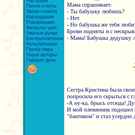
Частушки
Мама спрашивает:
Песни и ноты
- Ты бабушку любишь?
Уроки этикета
Карандашик
- Нет.
Поварешкин
- Но бабушка же тебя любит
Физкульт-ура!
Брови подняты и с нескрыв
Умелые ручки
- Мама! Бабушка дедушку л
Бисероплетение
Колыбельные
Проба пера
Наши авторы
Говорят дети
Сестра Кристина была сво
попросила его скрыться с г
-А ну-ка, брысь отсюда! Дуй
И мой племянник подошел 
"бантиком" и стал усердно 