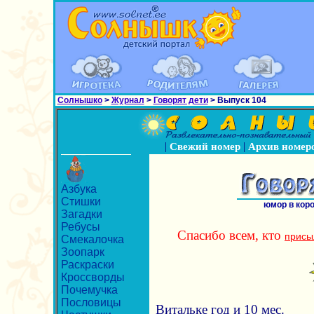
Солнышко
>
Журнал
>
Говорят дети
> Выпуск 104
|
|
Свежий номер
Архив номер
Азбука
Стишки
юмор в кор
Загадки
Ребусы
Спасибо всем, кто
присы
Смекалочка
Зоопарк
Раскраски
Кроссворды
Почемучка
Пословицы
Витальке год и 10 мес.