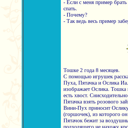
- Если с меня пример брать 
спать.
- Почему?
- Так ведь весь пример забе
Тошке 2 года 8 месяцев.
С помощью игрушек расск
Пуха, Пятачка и Ослика Иа
изображает Ослика. Тошка 
есть хвост. Снисходительно
Пятачка взять розового за
Вини-Пух приносит Ослику
(горшочек), из которого он
Пятачок бежит за воздушн
подходящего не нахожу кро