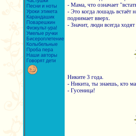
Частушки
- Мама, что означает "вста
Песни и ноты
- Это когда лошадь встаёт н
Уроки этикета
Карандашик
поднимает вверх.
Поварешкин
- Значит, люди всегда ходят
Физкульт-ура!
Умелые ручки
Бисероплетение
Колыбельные
Проба пера
Наши авторы
Говорят дети
Никите 3 года.
- Никита, ты знаешь, кто ма
- Гусеница!