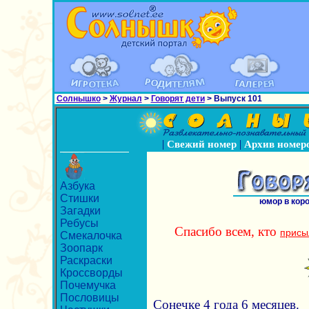
Солнышко
>
Журнал
>
Говорят дети
> Выпуск 101
|
|
Свежий номер
Архив номер
Азбука
Стишки
юмор в кор
Загадки
Ребусы
Спасибо всем, кто
присы
Смекалочка
Зоопарк
Раскраски
Кроссворды
Почемучка
Пословицы
Сонечке 4 года 6 месяцев.