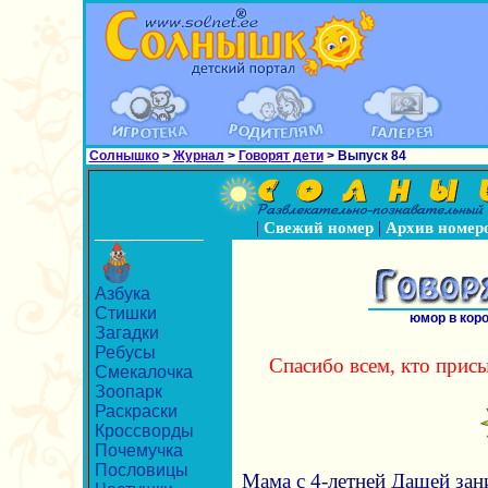
Солнышко
>
Журнал
>
Говорят дети
> Выпуск 84
|
|
Свежий номер
Архив номер
Азбука
Стишки
юмор в кор
Загадки
Ребусы
Спасибо всем, кто присы
Смекалочка
Зоопарк
Раскраски
Кроссворды
Почемучка
Пословицы
Мама с 4-летней Дашей зан