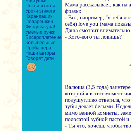
Частушки
Мама рассказывает, как на 
Песни и ноты
фразы:
Уроки этикета
Карандашик
- Вот, например, "я тебя лю
Поварешкин
себя) love you (мама показ
Физкульт-ура!
Даша смотрит внимательно 
Умелые ручки
- Кого-кого ты ловишь?
Бисероплетение
Колыбельные
Проба пера
Наши авторы
Говорят дети
Валюша (3,5 года) заинтере
которой я в этот момент чи
полушутливо ответила, что
зубы делает белыми. Недел
мимо ванной комнаты, заме
полосатой зубной пастой и 
- Ты что, хочешь чтобы тв