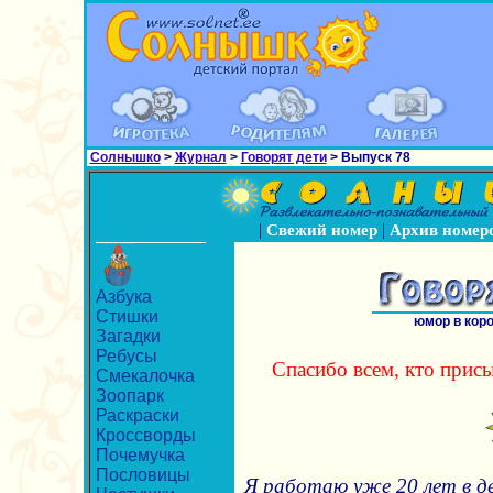
Солнышко
>
Журнал
>
Говорят дети
> Выпуск 78
|
|
Свежий номер
Архив номер
Азбука
Стишки
юмор в кор
Загадки
Ребусы
Спасибо всем, кто присы
Смекалочка
Зоопарк
Раскраски
Кроссворды
Почемучка
Пословицы
Я работаю уже 20 лет в де