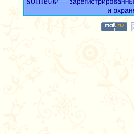
solnet®
— зарегистрированны
и охран