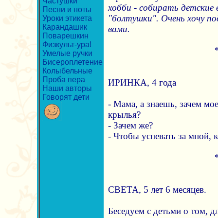
Частушки
хобби - собирать детские 
Песни и ноты
"болтушки". Очень хочу по
Уроки этикета
Карандашик
вами.
Поварешкин
Физкульт-ура!
Умелые ручки
Бисероплетение
Колыбельные
Проба пера
ИРИНКА, 4 года
Наши авторы
Говорят дети
- Мама, а знаешь, зачем м
крылья?
- Зачем же?
- Чтобы успевать за мной, к
СВЕТА, 5 лет 6 месяцев.
Беседуем с детьми о том, д