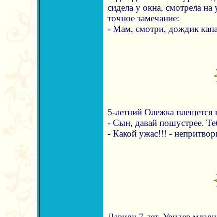
сидела у окна, смотрела на 
точное замечание:
- Мам, смотри, дождик кап
5-летний Олежка плещется 
- Сын, давай пошустрее. Те
- Какой ужас!!! - непритвор
Давиду 7 лет. Увидев млад