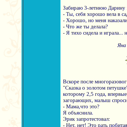
Забираю 3-летнюю Дарину и
- Ты, себя хорошо вела в са
- Хорошо, но меня наказали
- Что же ты делала?
- Я тихо сидела и играла... 
Яна
Вскоре после многоразово
"Сказка о золотом петушк
которому 2,5 года, впервы
загорающих, малыш спроси
- Мама,что это?
Я объяснила.
Эрик запротестовал:
- Нет, нет! Это рать побита