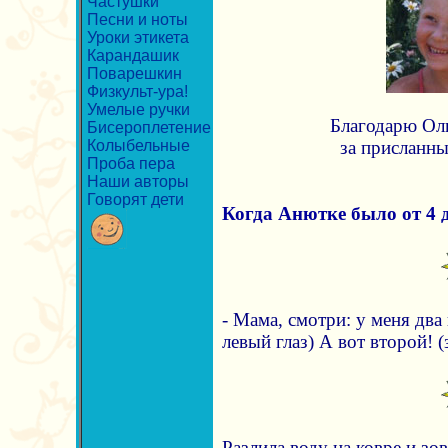
Частушки
Песни и ноты
Уроки этикета
Карандашик
Поварешкин
Физкульт-ура!
Умелые ручки
Благодарю Ол
Бисероплетение
Колыбельные
за присланны
Проба пера
Наши авторы
Говорят дети
Когда Анютке было от 4 до
- Мама, смотри: у меня два
левый глаз) А вот второй! (
Разлила воду на ковре и зов