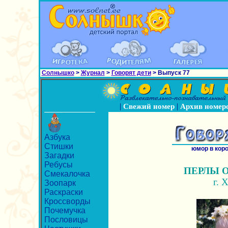
Солнышко
>
Журнал
>
Говорят дети
> Выпуск 77
|
|
Свежий номер
Архив номер
Азбука
Стишки
юмор в кор
Загадки
Ребусы
ПЕРЛЫ 
Смекалочка
г. 
Зоопарк
Раскраски
Кроссворды
Почемучка
Пословицы