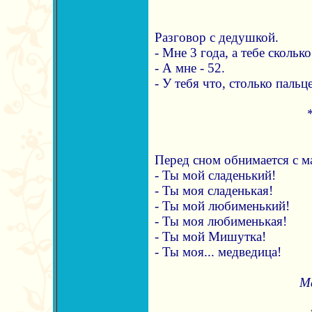
Разговор с дедушкой.
- Мне 3 года, а тебе скольк
- А мне - 52.
- У тебя что, столько пальц
Перед сном обнимается с м
- Ты мой сладенький!
- Ты моя сладенькая!
- Ты мой любименький!
- Ты моя любименькая!
- Ты мой Мишутка!
- Ты моя... медведица!
М