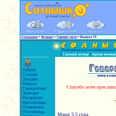
Солнышко
>
Журнал
>
Говорят дети
> Выпуск 75
|
|
Свежий номер
Архив номер
Азбука
Стишки
юмор в кор
Загадки
Ребусы
Спасибо всем приславш
Смекалочка
Зоопарк
Раскраски
Кроссворды
Почемучка
Пословицы
Маше 3,5 года.