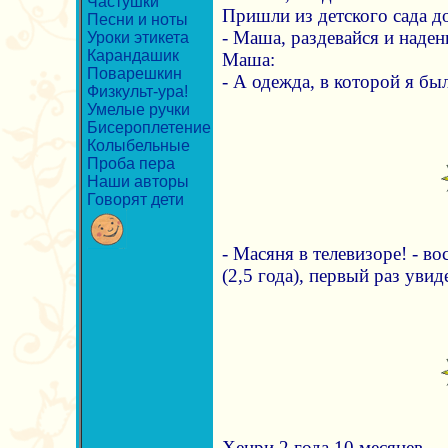
Частушки
Пришли из детского сада д
Песни и ноты
- Маша, раздевайся и наде
Уроки этикета
Карандашик
Маша:
Поварешкин
- А одежда, в которой я был
Физкульт-ура!
Умелые ручки
Бисероплетение
Колыбельные
Проба пера
Наши авторы
Говорят дети
- Масяня в телевизоре! - в
(2,5 года), первый раз увид
Хенри 2 года 10 месяцев.