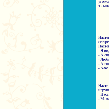
угомон
засыпа
Настен
сестр
Настен
- Я ви
- А ещ
- Люб
- А ещ
- Аааа
Насте 
игрушк
- Наст
- Мам