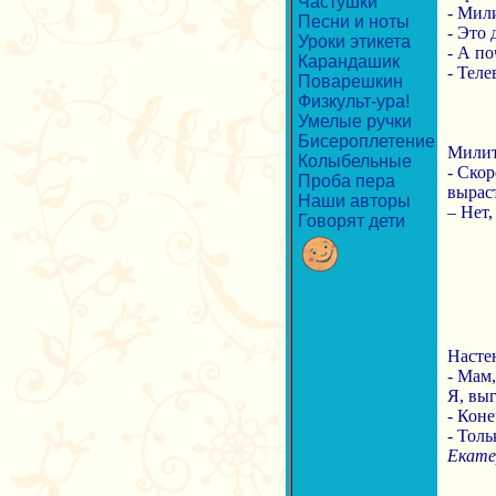
Частушки
- Мили
Песни и ноты
- Это 
Уроки этикета
- А по
Карандашик
- Теле
Поварешкин
Физкульт-ура!
Умелые ручки
Бисероплетение
Милита
Колыбельные
- Скор
Проба пера
вырас
Наши авторы
– Нет,
Говорят дети
Настен
- Мам,
Я, выг
- Коне
- Тол
Екате