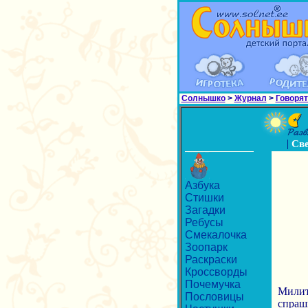
Солнышко
>
Журнал
>
Говорят
|
Св
Азбука
Стишки
Загадки
Ребусы
Смекалочка
Зоопарк
Раскраски
Кроссворды
Почемучка
Милите
Пословицы
спраш