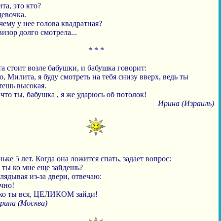
та, это кто?
девочка.
чему у нее голова квадратная?
визор долго смотрела...
* * *
 стоит возле бабушки, и бабушка говорит:
о, Милита, я буду смотреть на тебя снизу вверх, ведь ты
тешь высокая.
 что ты, бабушка , я же ударюсь об потолок!
Ирина (Израиль)
ьке 5 лет. Когда она ложится спать, задает вопрос:
 ты ко мне еще зайдешь?
лядывая из-за двери, отвечаю:
чно!
ько ты вся, ЦЕЛИКОМ зайди!
рина (Москва)