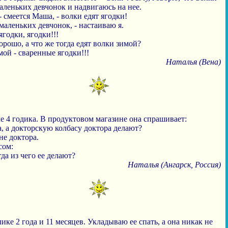
аленьких девчонок и надвигаюсь на нее.
 - смеется Маша, - волки едят ягодки!
 маленьких девчонок, - настаиваю я.
 ягодки, ягодки!!!
хорошо, а что же тогда едят волки зимой?
мой - сваренные ягодки!!!
Наталья (Вена)
е 4 годика. В продуктовом магазине она спрашивает:
, а докторскую колбасу доктора делают?
 не доктора.
сом:
гда из чего ее делают?
Наталья (Ангарск, Россия)
ке 2 года и 11 месяцев. Укладываю ее спать, а она никак не