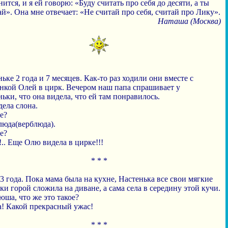
ится, и я ей говорю: «Буду считать про себя до десяти, а ты
й». Она мне отвечает: «Не считай про себя, считай про Лику».
Наташа (Москва)
ьке 2 года и 7 месяцев. Как-то раз ходили они вместе с
енкой Олей в цирк. Вечером наш папа спрашивает у
ьки, что она видела, что ей там понравилось.
дела слона.
е?
люда(верблюда).
е?
!.. Еще Олю видела в цирке!!!
* * *
3 года. Пока мама была на кухне, Настенька все свои мягкие
и горой сложила на диване, а сама села в середину этой кучи.
юша, что же это такое?
а! Какой прекрасный ужас!
* * *