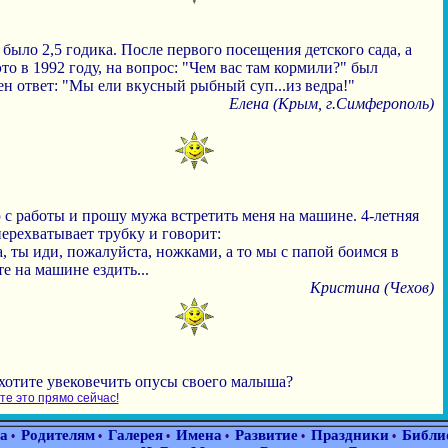
было 2,5 годика. После первого посещения детского сада, а
то в 1992 году, на вопрос: "Чем вас там кормили?" был
н ответ: "Мы ели вкусный рыбный суп...из ведра!"
Елена (Крым, г.Симферополь)
 с работы и прошу мужа встретить меня на машине. 4-летняя
ерехватывает трубку и говорит:
, ты иди, пожалуйста, ножками, а то мы с папой боимся в
е на машине ездить...
Кристина (Чехов)
хотите увековечить опусы своего малыша?
е это прямо сейчас!
а
Родителям
Галерея
Имена
Развитие
Праздники
Библи
•
•
•
•
•
•