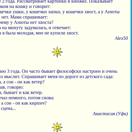
 2 года. Рассматривает картинки в книжке. Показывает
ком на кошку и говорит:
шечки ушки, у кошечки лапки, у кошечки хвост, а у Анюты
 нет. Мама спрашивает:
очему у Анюты нет хвоста?
на минуту задумалась, и отвечает:
а я была молодая, мне не купили хвост.
Alex50
ию 3 года. Он часто бывает философски настроен и очень
о мыслит. Спрашивает меня по дороге из детского сада:
, а сон - он как ветер?
ав, говорю:
а, бывает и как ветер.
чал немного, потом снова:
 а сон - он как кирпич?
сцена...
Анастасия (Уфа)