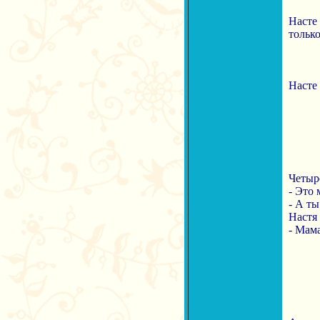
Насте 
только
Насте 
Четыр
- Это 
- А ты
Настя 
- Мама