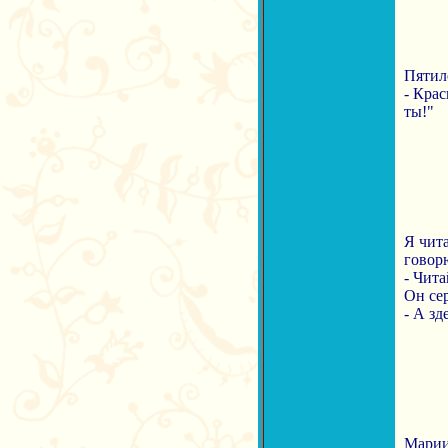
Пятил
- Крас
ты!"
Я чита
говор
- Чита
Он сер
- А зд
Марии 