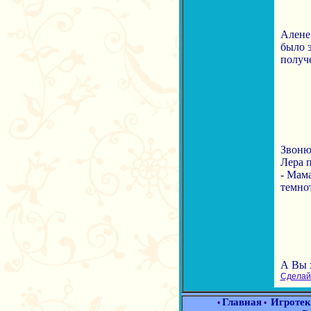
Алене 
было э
получе
Звоню
Лера п
- Мама
темнот
А Вы 
Сделайт
Главная
Игротек
•
•