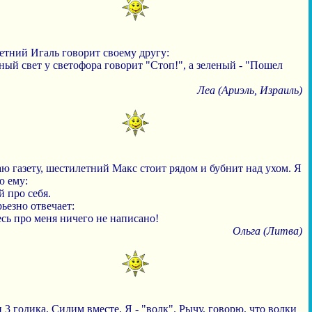
етний Игаль говорит своему другу:
ный свет у светофора говорит "Стоп!", а зеленый - "Пошел
Леа (Ариэль, Израиль)
ю газету, шестилетний Макс стоит рядом и бубнит над ухом. Я
ю ему:
й про себя.
ьезно отвечает:
есь про меня ничего не написано!
Ольга (Литва)
3 годика. Сидим вместе. Я - "волк". Рычу, говорю, что волки