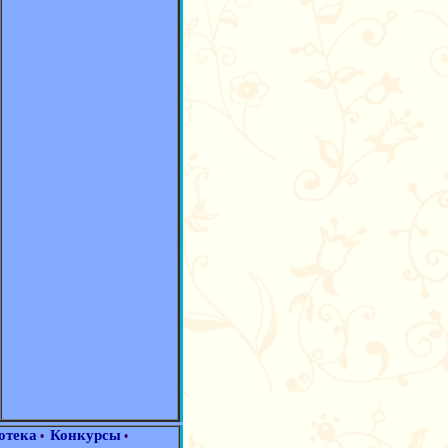
отека
Конкурсы
•
•