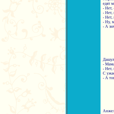
едят м
- Нет,
- Нет,
- Нет,
- Ну, 
- А зи
Дашул
- Мама
- Нет,
С ужа
- А то
Анжели