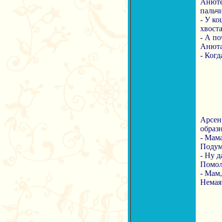
Анюте
пальчи
- У ко
хвоста
- А п
Анюта 
- Когд
Арсен
образн
- Мама
Подум
- Ну д
Помол
- Мам,
Немая 