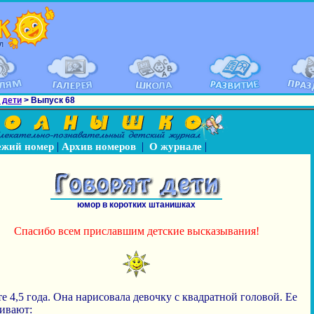
 дети
> Выпуск 68
|
|
|
ежий номер
Архив номеров
О журнале
юмор в коротких штанишках
Спасибо всем приславшим детские высказывания!
 4,5 года. Она нарисовала девочку с квадратной головой. Ее
ивают: