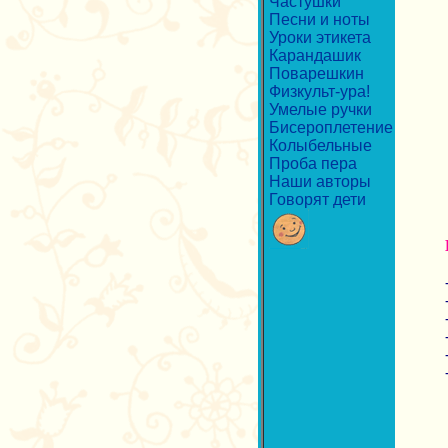
Частушки
Песни и ноты
Уроки этикета
Карандашик
Поварешкин
Физкульт-ура!
Умелые ручки
Бисероплетение
Колыбельные
Проба пера
Наши авторы
Говорят дети