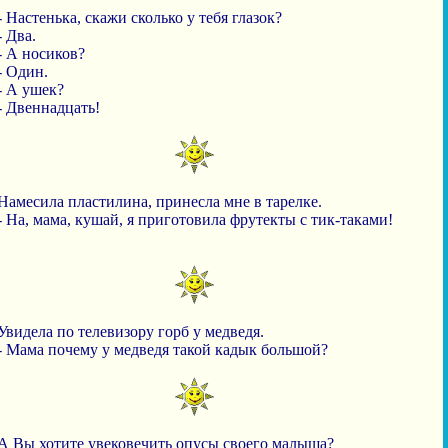
- Настенька, скажи сколько у тебя глазок?
- Два.
- А носиков?
- Один.
- А ушек?
- Двеннадцать!
Намесила пластилина, принесла мне в тарелке.
- На, мама, кушай, я приготовила фрутекты с тик-таками!
Увидела по телевизору горб у медведя.
- Мама почему у медведя такой кадык большой?
А Вы хотите увековечить опусы своего малыша?