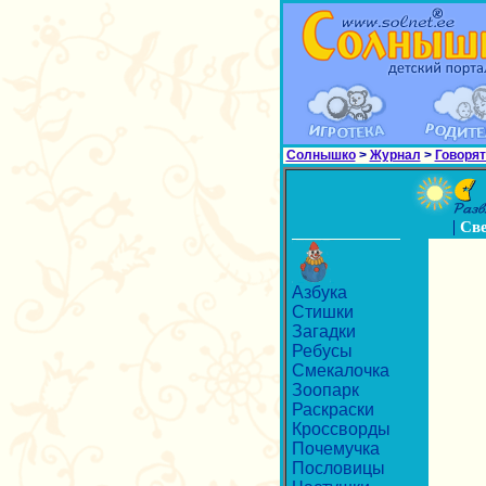
Солнышко
>
Журнал
>
Говорят
|
Св
Азбука
Стишки
Загадки
Ребусы
Смекалочка
Зоопарк
Раскраски
Кроссворды
Почемучка
Пословицы