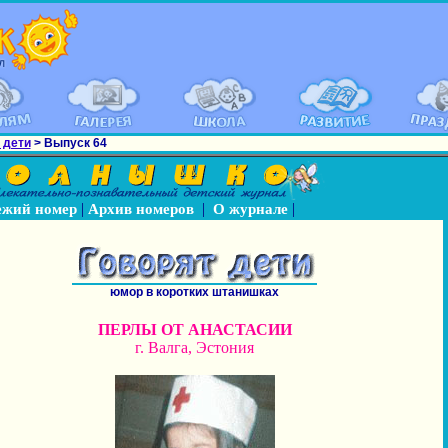
 дети
> Выпуск 64
|
|
|
ежий номер
Архив номеров
О журнале
юмор в коротких штанишках
ПЕРЛЫ ОТ АНАСТАСИИ
г. Валга, Эстония